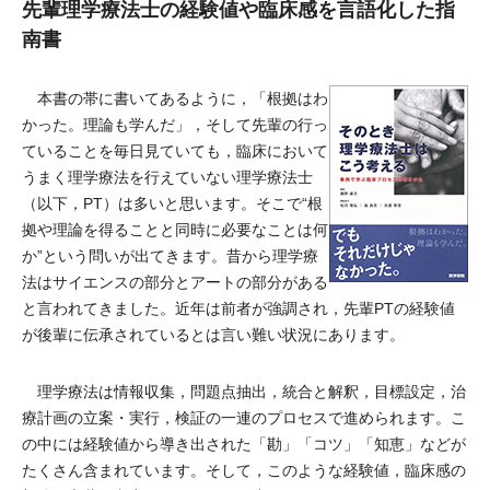
先輩理学療法士の経験値や臨床感を言語化した指
南書
本書の帯に書いてあるように，「根拠はわ
かった。理論も学んだ」，そして先輩の行っ
ていることを毎日見ていても，臨床において
うまく理学療法を行えていない理学療法士
（以下，PT）は多いと思います。そこで“根
拠や理論を得ることと同時に必要なことは何
か”という問いが出てきます。昔から理学療
法はサイエンスの部分とアートの部分がある
と言われてきました。近年は前者が強調され，先輩PTの経験値
が後輩に伝承されているとは言い難い状況にあります。
理学療法は情報収集，問題点抽出，統合と解釈，目標設定，治
療計画の立案・実行，検証の一連のプロセスで進められます。こ
の中には経験値から導き出された「勘」「コツ」「知恵」などが
たくさん含まれています。そして，このような経験値，臨床感の