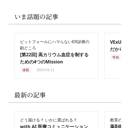
いま話題の記事
VExU
ピットフォールにハマらないER診療の
勘どころ
だからこ
[第22回] 高カリウム血症を制する
寄稿
2
ための4つのMission
連載
2024.03.11
最新の記事
どう届ける？ いかに選ばれる？
教育の再
with AI 医療コミュニケーション
薬剤師