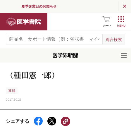
夏季休業日のお知らせ
医学書院
カート
開
（種田憲一郎）
連載
2017.10.23
シェアする