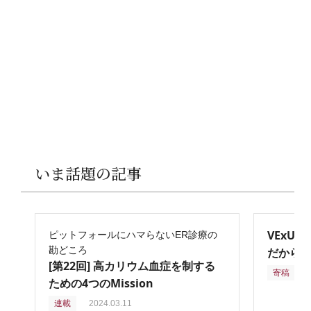
いま話題の記事
VExU
ピットフォールにハマらないER診療の
勘どころ
だからこ
[第22回] 高カリウム血症を制する
寄稿
2
ための4つのMission
連載
2024.03.11