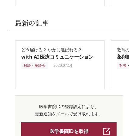
最新の記事
どう届ける？ いかに選ばれる？
教育の再
with AI 医療コミュニケーション
薬剤師
対談・座談会
2026.07.14
対談・座
医学書院IDの登録設定により、
更新通知をメールで受け取れます。
医学書院IDを取得