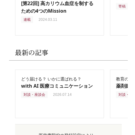
[第22回] 高カリウム血症を制する
寄稿
2
ための4つのMission
連載
2024.03.11
最新の記事
どう届ける？ いかに選ばれる？
教育の再
with AI 医療コミュニケーション
薬剤師
対談・座談会
2026.07.14
対談・座