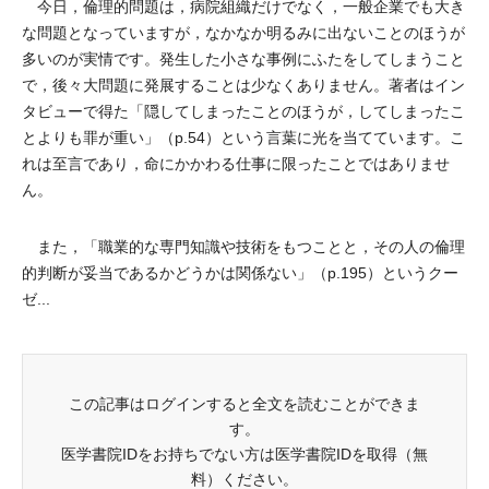
今日，倫理的問題は，病院組織だけでなく，一般企業でも大き
な問題となっていますが，なかなか明るみに出ないことのほうが
多いのが実情です。発生した小さな事例にふたをしてしまうこと
で，後々大問題に発展することは少なくありません。著者はイン
タビューで得た「隠してしまったことのほうが，してしまったこ
とよりも罪が重い」（p.54）という言葉に光を当てています。こ
れは至言であり，命にかかわる仕事に限ったことではありませ
ん。
また，「職業的な専門知識や技術をもつことと，その人の倫理
的判断が妥当であるかどうかは関係ない」（p.195）というクー
ゼ...
この記事はログインすると全文を読むことができま
す。
医学書院IDをお持ちでない方は医学書院IDを取得（無
料）ください。