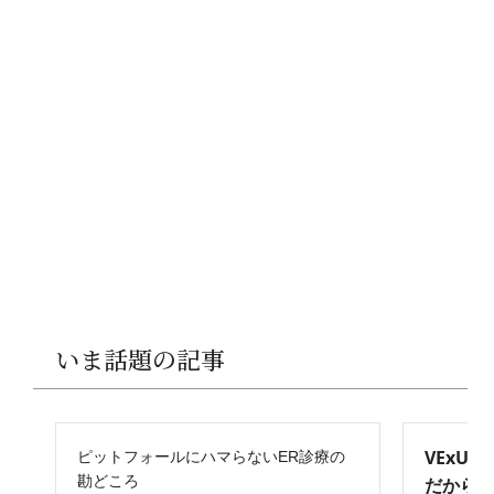
いま話題の記事
VExU
ピットフォールにハマらないER診療の
勘どころ
だからこ