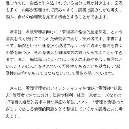
進むうちに，自然と引き込まれている自分に気が付きます。図表
も多く，内容が整理されて読みやすく，読者は読みながら考え，
悩み，自己の倫理観を見直す機会とすることができます。
著者は，看護管理者向けに「管理者の倫理的意思決定」という
講義を長く続けてこられた研究者であり，実践者です。本書によ
って，病院という生死を扱う現場では，いかに適正な倫理を貫く
姿勢を保つか，それを個人と組織双方の観点から学ぶことができ
ます。また，職場風土によっては，個人の正義や良心，倫理観と
いったものにふたをされていく可能性があることを懸念し，“感
受性の封印”があってはならないとして警告を発しています。
さらに，看護管理者のアイデンティティを“個人”“看護師”“組織
人”“管理者”の4つに分け，法律や権利，経営，患者ニーズなどの
17項目の道徳的要求を持つ局面を解説しつつ，「管理と倫理のは
ざま」で起こる倫理的問題をどう整理していくかを読者と共に考
えます。