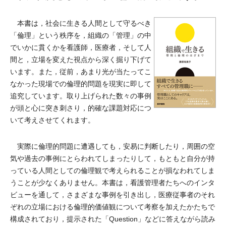
本書は，社会に生きる人間として守るべき
「倫理」という秩序を，組織の「管理」の中
でいかに貫くかを看護師，医療者，そして人
間と，立場を変えた視点から深く掘り下げて
います。また，従前，あまり光が当たってこ
なかった現場での倫理的問題を現実に即して
追究しています。取り上げられた数々の事例
が頭と心に突き刺さり，的確な課題対応につ
いて考えさせてくれます。
実際に倫理的問題に遭遇しても，安易に判断したり，周囲の空
気や過去の事例にとらわれてしまったりして，もともと自分が持
っている人間としての倫理観で考えられることが損なわれてしま
うことが少なくありません。本書は，看護管理者たちへのインタ
ビューを通して，さまざまな事例を引き出し，医療従事者のそれ
ぞれの立場における倫理的価値観について考察を加えたかたちで
構成されており，提示された「Question」などに答えながら読み