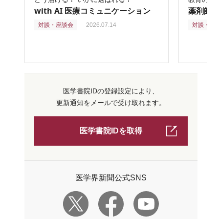
with AI 医療コミュニケーション
薬剤師
対談・座談会
2026.07.14
対談・座
医学書院IDの登録設定により、
更新通知をメールで受け取れます。
医学書院IDを取得
医学界新聞公式SNS