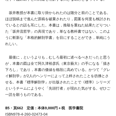
坂井教授が本書に取り掛かられたのは随分と前のことである。
ほぼ脱稿まで進んだ原稿を破棄されたり，図案を何度も検討され
ているとの話も耳にした。本書は，推敲を重ねた結果たどりつい
た「坂井流哲学」の具現であり，単なる教科書ではない。このよ
うに斬新な「本格的解剖学書」を目にすることができ，単純にう
れしい。
最後に，というよりも，むしろ最初に述べるべきだったと思う
が，本書の図は全て阿久津裕彦氏（東京藝大）の手になる「描き
下ろし」であり，本書の価値を格段に高めている。かつて『グレ
イ解剖学』が2人のヘンリーによって上梓されたことを彷彿とさ
せる。本書『標準解剖学』が出版されたことで《標準》シリーズ
というチームにようやく「先頭打者」が現れた気がする。ぜひご
一読を願うものである。
B5・頁662 定価：本体9,000円＋税 医学書院
ISBN978-4-260-02473-04