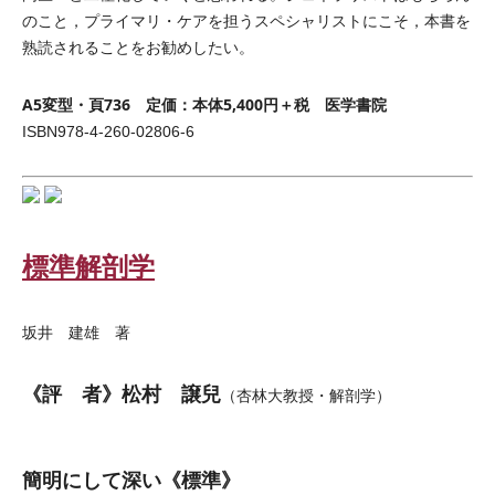
のこと，プライマリ・ケアを担うスペシャリストにこそ，本書を
熟読されることをお勧めしたい。
A5変型・頁736 定価：本体5,400円＋税 医学書院
ISBN978-4-260-02806-6
標準解剖学
坂井 建雄 著
《評 者》松村 譲兒
（杏林大教授・解剖学）
簡明にして深い《標準》