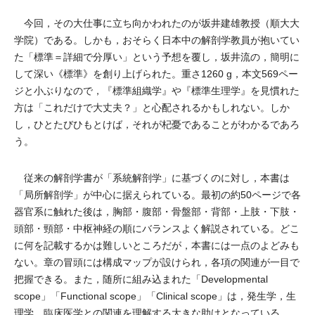
今回，その大仕事に立ち向かわれたのが坂井建雄教授（順大大
学院）である。しかも，おそらく日本中の解剖学教員が抱いてい
た「標準＝詳細で分厚い」という予想を覆し，坂井流の，簡明に
して深い《標準》を創り上げられた。重さ1260 g，本文569ペー
ジと小ぶりなので，『標準組織学』や『標準生理学』を見慣れた
方は「これだけで大丈夫？」と心配されるかもしれない。しか
し，ひとたびひもとけば，それが杞憂であることがわかるであろ
う。
従来の解剖学書が「系統解剖学」に基づくのに対し，本書は
「局所解剖学」が中心に据えられている。最初の約50ページで各
器官系に触れた後は，胸部・腹部・骨盤部・背部・上肢・下肢・
頭部・頸部・中枢神経の順にバランスよく解説されている。どこ
に何を記載するかは難しいところだが，本書には一点のよどみも
ない。章の冒頭には構成マップが設けられ，各項の関連が一目で
把握できる。また，随所に組み込まれた「Developmental
scope」「Functional scope」「Clinical scope」は，発生学，生
理学，臨床医学との関連を理解する大きな助けとなっている。