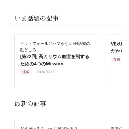
いま話題の記事
VExU
ピットフォールにハマらないER診療の
勘どころ
だからこ
[第22回] 高カリウム血症を制する
寄稿
2
ための4つのMission
連載
2024.03.11
最新の記事
どう届ける？ いかに選ばれる？
教育の再