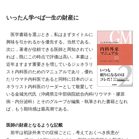
いったん学べば一生の財産に
医学書籍を選ぶとき，私はまずタイトルに
興味を引かれるかを優先する。当然である。
次に，著者が信頼できる医師と周知されてい
れば，既にこの時点で評価は高い。本書は，
近年ますます重要さを増しているジェネラリ
スト内科医のためのマニュアルであり，優れ
たリウマチ内科医であると同時に日本のジェ
ネラリスト内科医のリーダーとして敬愛して
いる金城光代氏（沖縄県立中部病院総合内科/リウマチ・膠原
病・内分泌科）とそのグループが編集・執筆された書籍となれ
ば，もう期待感は最高潮である。
医師の財産となるような記載
前半は初診外来での症候ごとに，考えておくべき疾患が