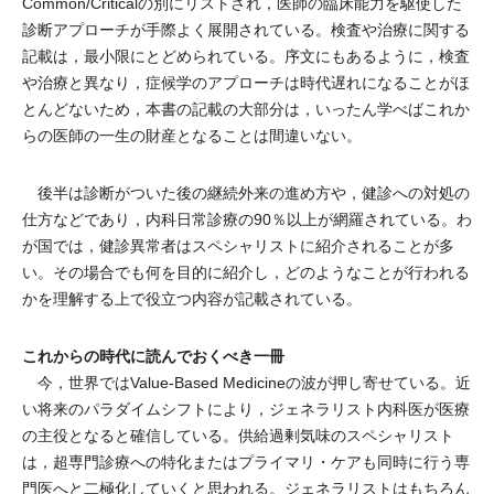
Common/Criticalの別にリストされ，医師の臨床能力を駆使した
診断アプローチが手際よく展開されている。検査や治療に関する
記載は，最小限にとどめられている。序文にもあるように，検査
や治療と異なり，症候学のアプローチは時代遅れになることがほ
とんどないため，本書の記載の大部分は，いったん学べばこれか
らの医師の一生の財産となることは間違いない。
後半は診断がついた後の継続外来の進め方や，健診への対処の
仕方などであり，内科日常診療の90％以上が網羅されている。わ
が国では，健診異常者はスペシャリストに紹介されることが多
い。その場合でも何を目的に紹介し，どのようなことが行われる
かを理解する上で役立つ内容が記載されている。
これからの時代に読んでおくべき一冊
今，世界ではValue-Based Medicineの波が押し寄せている。近
い将来のパラダイムシフトにより，ジェネラリスト内科医が医療
の主役となると確信している。供給過剰気味のスペシャリスト
は，超専門診療への特化またはプライマリ・ケアも同時に行う専
門医へと二極化していくと思われる。ジェネラリストはもちろん