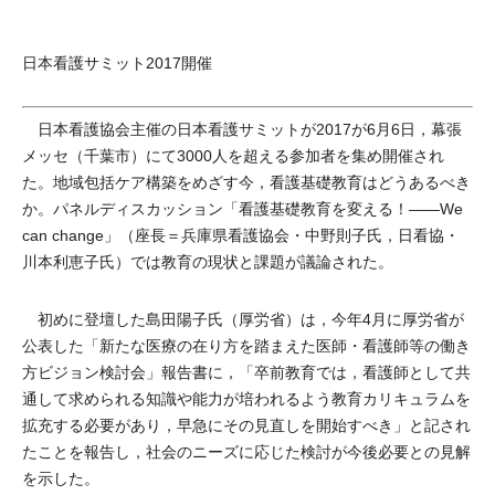
日本看護サミット2017開催
日本看護協会主催の日本看護サミットが2017が6月6日，幕張
メッセ（千葉市）にて3000人を超える参加者を集め開催され
た。地域包括ケア構築をめざす今，看護基礎教育はどうあるべき
か。パネルディスカッション「看護基礎教育を変える！――We
can change」（座長＝兵庫県看護協会・中野則子氏，日看協・
川本利恵子氏）では教育の現状と課題が議論された。
初めに登壇した島田陽子氏（厚労省）は，今年4月に厚労省が
公表した「新たな医療の在り方を踏まえた医師・看護師等の働き
方ビジョン検討会」報告書に，「卒前教育では，看護師として共
通して求められる知識や能力が培われるよう教育カリキュラムを
拡充する必要があり，早急にその見直しを開始すべき」と記され
たことを報告し，社会のニーズに応じた検討が今後必要との見解
を示した。