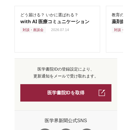
どう届ける？ いかに選ばれる？
教育の再
with AI 医療コミュニケーション
薬剤師
対談・座談会
2026.07.14
対談・座
医学書院IDの登録設定により、
更新通知をメールで受け取れます。
医学書院IDを取得
医学界新聞公式SNS