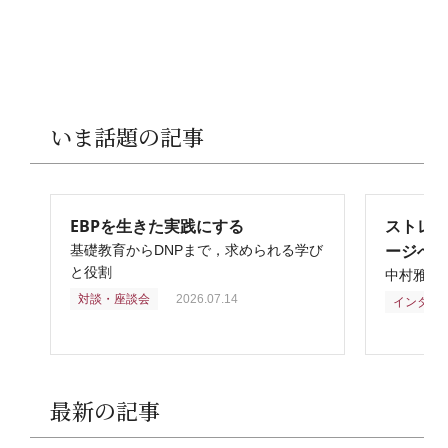
いま話題の記事
EBPを生きた実践にする
ストレ
ージへ
基礎教育からDNPまで，求められる学び
と役割
中村雅俊
対談・座談会
2026.07.14
インタビ
最新の記事