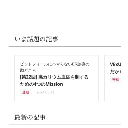
いま話題の記事
VExU
ピットフォールにハマらないER診療の
勘どころ
だからこ
[第22回] 高カリウム血症を制する
寄稿
2
ための4つのMission
連載
2024.03.11
最新の記事