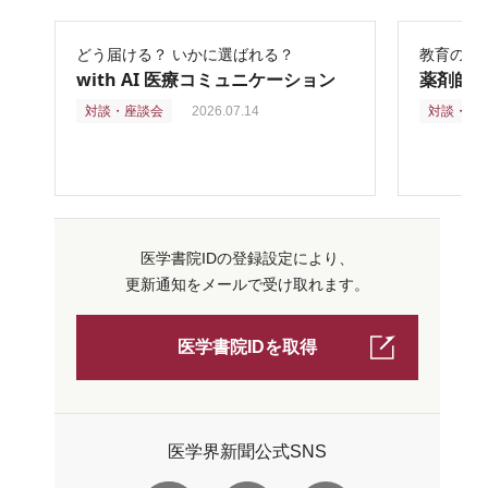
どう届ける？ いかに選ばれる？
教育の再
with AI 医療コミュニケーション
薬剤師
対談・座談会
2026.07.14
対談・座
医学書院IDの登録設定により、
更新通知をメールで受け取れます。
医学書院IDを取得
医学界新聞公式SNS