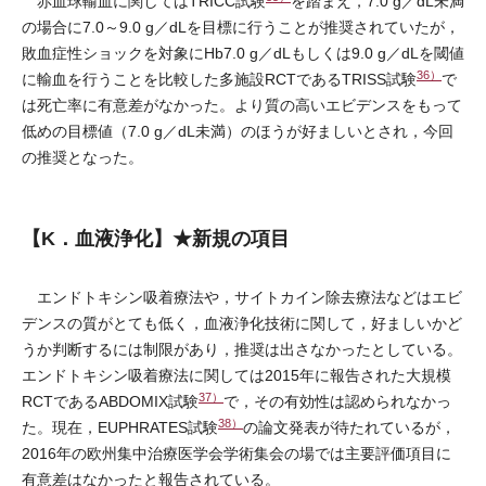
赤血球輸血に関してはTRICC試験
を踏まえ，7.0 g／dL未満
の場合に7.0～9.0 g／dLを目標に行うことが推奨されていたが，
敗血症性ショックを対象にHb7.0 g／dLもしくは9.0 g／dLを閾値
36）
に輸血を行うことを比較した多施設RCTであるTRISS試験
で
は死亡率に有意差がなかった。より質の高いエビデンスをもって
低めの目標値（7.0 g／dL未満）のほうが好ましいとされ，今回
の推奨となった。
【K．血液浄化】★新規の項目
エンドトキシン吸着療法や，サイトカイン除去療法などはエビ
デンスの質がとても低く，血液浄化技術に関して，好ましいかど
うか判断するには制限があり，推奨は出さなかったとしている。
エンドトキシン吸着療法に関しては2015年に報告された大規模
37）
RCTであるABDOMIX試験
で，その有効性は認められなかっ
38）
た。現在，EUPHRATES試験
の論文発表が待たれているが，
2016年の欧州集中治療医学会学術集会の場では主要評価項目に
有意差はなかったと報告されている。