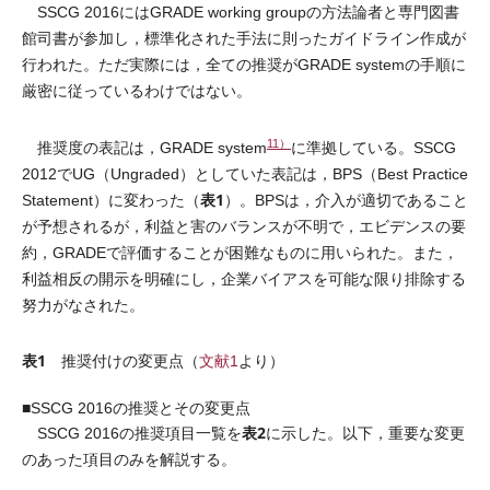
SSCG 2016にはGRADE working groupの方法論者と専門図書
館司書が参加し，標準化された手法に則ったガイドライン作成が
行われた。ただ実際には，全ての推奨がGRADE systemの手順に
厳密に従っているわけではない。
11）
推奨度の表記は，GRADE system
に準拠している。SSCG
2012でUG（Ungraded）としていた表記は，BPS（Best Practice
表1
Statement）に変わった（
）。BPSは，介入が適切であること
が予想されるが，利益と害のバランスが不明で，エビデンスの要
約，GRADEで評価することが困難なものに用いられた。また，
利益相反の開示を明確にし，企業バイアスを可能な限り排除する
努力がなされた。
表1
推奨付けの変更点（
文献1
より）
■SSCG 2016の推奨とその変更点
表2
SSCG 2016の推奨項目一覧を
に示した。以下，重要な変更
のあった項目のみを解説する。