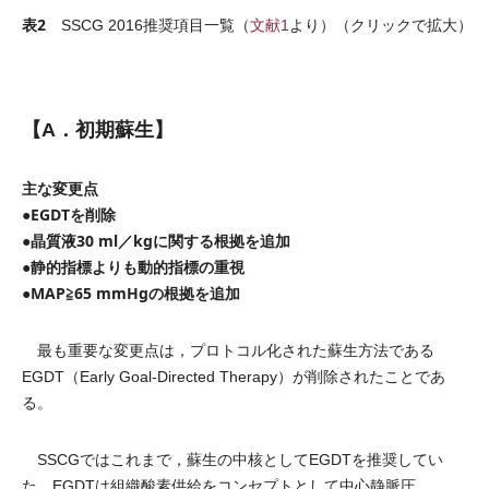
表2
SSCG 2016推奨項目一覧（
文献1
より）（クリックで拡大）
【A．初期蘇生】
主な変更点
●EGDTを削除
●晶質液30 ml／kgに関する根拠を追加
●静的指標よりも動的指標の重視
●MAP≧65 mmHgの根拠を追加
最も重要な変更点は，プロトコル化された蘇生方法である
EGDT（Early Goal-Directed Therapy）が削除されたことであ
る。
SSCGではこれまで，蘇生の中核としてEGDTを推奨してい
た。EGDTは組織酸素供給をコンセプトとして中心静脈圧