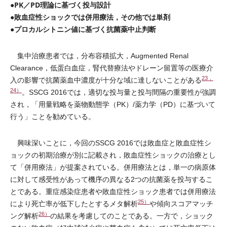
●PK／PD理論に基づく投与設計
●敗血症性ショックでは併用療法，その他では単剤
●プロカルシトニン値に基づく抗菌薬中止判断
集中治療患者では，分布容積拡大，Augmented Renal
Clearance，低蛋白血症，腎代替療法やドレーン留置等の医療介
23，
入の影響で抗菌薬血中濃度が十分な域に達しないことがある
24）
。SSCG 2016では，適切な投与量と投与間隔の重要性が強調
され，「用量戦略を薬物動態学（PK）/薬力学（PD）に基づいて
行う」ことを勧めている。
興味深いことに，今回のSSCG 2016では敗血症と敗血症性シ
ョックの初期治療が別に記載され，敗血症性ショックの治療とし
て「併用療法」が提案されている。併用療法とは，単一の病原体
に対して感受性があって機序の異なる2つの抗菌薬を投与するこ
とである。重症感染症患者や敗血症性ショック患者では併用療法
25）
により死亡率が低下したとするメタ解析
や傾向スコアマッチ
26）
ング解析
の結果を考慮してのことである。一方で，ショック