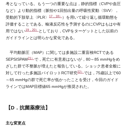
考となっている。もう一つの重要な点は，静的指標（CVPや血圧
など）より動的指標（脈拍や1回拍出量の呼吸性変動〈SVV〉，
17，18）
受動的下肢挙上〈PLR〉
）を用いて繰り返し循環動態を
評価することである。輸液反応性を予測するのにCVPはもはや有
19，20）
用ではない
としており，CVPをターゲットとした以前の
ガイドラインとは明らかな変化である。
平均動脈圧（MAP）に関しては多施設二重盲検RCTである
21）
SEPSISPAM
で，死亡に有意差はないが，80～85 mmHgをめ
ざした群で不整脈が増えたと報告している。ショック患者全般に
22）
対して行った多施設パイロットRCT研究
では，75歳以上で60
～65 mmHgの群で死亡率が低かったことを受け，今回のガイド
ラインではMAP目標値65 mmHgが推奨された。
【D．抗菌薬療法】
主な変更点