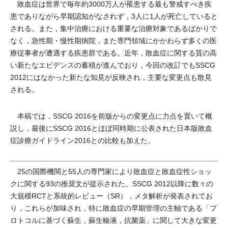
敗血症は世界で毎年約3000万人が罹患する最も警戒すべき疾
患でありながら早期認知がなされず，3人に1人が死亡していると
される。また，集中治療における重要な治療対象であるばかりで
なく，急性期・慢性期病院，また専門領域にかかわらず多くの医
療従事者が遭遇する疾患群である。近年，敗血症に関する質の高
い新たなエビデンスの蓄積が進んでおり，今回の改訂でもSSCG
2012にはなかった新たな知見が反映され，主要な変更点も散見
される。
本稿では，SSCG 2016を前版からの変更点に力点を置いて概
説し，最後にSSCG 2016とほぼ同時期に公表された日本版敗血
症診療ガイドライン2016との比較も加えた。
25の国際機関と55人の専門家により敗血症と敗血症性ショッ
クに関する93の推奨文が提示された。SSCG 2012以降に数々の
大規模RCTと系統的レビュー（SR），メタ解析が発表されてお
り，これらが加味され，特に敗血症の早期管理の主軸である「プ
ロトコルに基づく蘇生，蘇生輸液，抗菌薬」に関して大きな変更