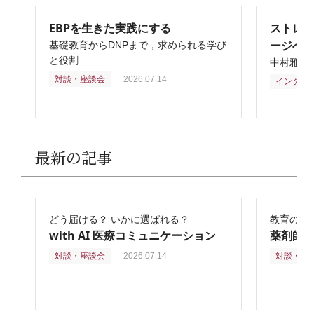
EBPを生きた実践にする
ストレ
ージへ
基礎教育からDNPまで，求められる学び
と役割
中村雅俊
対談・座談会
2026.07.14
インタビ
最新の記事
どう届ける？ いかに選ばれる？
教育の再
with AI 医療コミュニケーション
薬剤師
対談・座談会
2026.07.14
対談・座