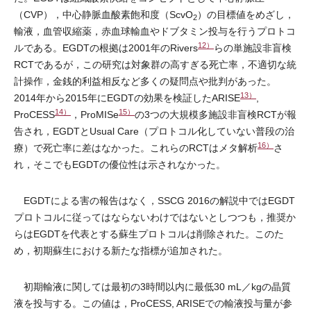
（CVP），中心静脈血酸素飽和度（ScvO
）の目標値をめざし，
2
輸液，血管収縮薬，赤血球輸血やドブタミン投与を行うプロトコ
12）
ルである。EGDTの根拠は2001年のRivers
らの単施設非盲検
RCTであるが，この研究は対象群の高すぎる死亡率，不適切な統
計操作，金銭的利益相反など多くの疑問点や批判があった。
13）
2014年から2015年にEGDTの効果を検証したARISE
,
14）
15）
ProCESS
，ProMISe
の3つの大規模多施設非盲検RCTが報
告され，EGDTとUsual Care（プロトコル化していない普段の治
16）
療）で死亡率に差はなかった。これらのRCTはメタ解析
さ
れ，そこでもEGDTの優位性は示されなかった。
EGDTによる害の報告はなく，SSCG 2016の解説中ではEGDT
プロトコルに従ってはならないわけではないとしつつも，推奨か
らはEGDTを代表とする蘇生プロトコルは削除された。このた
め，初期蘇生における新たな指標が追加された。
初期輸液に関しては最初の3時間以内に最低30 mL／kgの晶質
液を投与する。この値は，ProCESS, ARISEでの輸液投与量が参