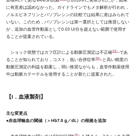
盲検RCTであるVANISH試験
が2016年に発表されたが，結果
に有意差は認めなかった。ガイドラインでもメタ解析が行われ，
ノルエピネフリンとバソプレシンの比較では結果に差はみられて
いない。このため，バソプレシンは第一選択としては推奨しない
が，追加の血管作動薬として0.03 U/分を超えない範囲で使用す
ることが提案されている。
33）
ショック状態ではカフ圧計による動脈圧測定は不正確
であ
34）
ることが知られており，コスト，低い合併症率
と高い精度の
動脈圧測定の利益を勘案し，弱い推奨ながらも，血管作動薬使用
中は動脈カテーテルを使用することが新たに提案された。
【I．血液製剤】
主な変更点
●赤血球輸血の閾値（＞Hb7.0 g／dL）の根拠を追加
35）