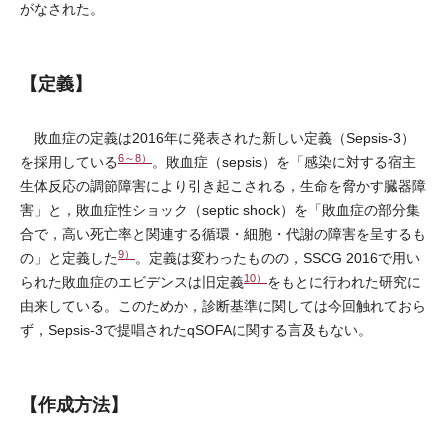
がなされた。
【定義】
敗血症の定義は2016年に発表された新しい定義（Sepsis-3）
6～8）
を採用している
。敗血症（sepsis）を「感染に対する宿主
生体反応の調節障害により引き起こされる，生命を脅かす臓器障
害」と，敗血症性ショック（septic shock）を「敗血症の部分集
合で，高い死亡率と関連する循環・細胞・代謝の障害を呈するも
9）
の」と定義した
。定義は変わったものの，SSCG 2016で用い
10）
られた敗血症のエビデンスは旧定義
をもとに行われた研究に
由来している。このためか，診断基準に関しては今回触れておら
ず，Sepsis-3で提唱されたqSOFAに関する言及もない。
【作成方法】