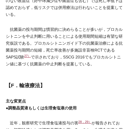
のない敗血症（好中球減少症や菌血症も含む）では死亡率低下は
認めておらず，低リスクでは併用療法は行わないことを提案して
いる。
抗菌薬の投与期間は慣習的に決めらることが多いが，プロカル
シトニンを中止判断に用いることによる使用期間短縮は有望な研
究仮説である。プロカルシトニンガイド下の抗菌薬治療による抗
菌薬投与期間の短縮，死亡率改善が多施設非盲検RCTである
27）
SAPS試験
で示されており，SSCG 2016でもプロカルシトニ
ン値に基づく抗菌薬の中止判断を提案している。
【F．輸液療法】
主な変更点
●調整晶質液もしくは生理食塩液の使用
28，29）
近年，観察研究で生理食塩液投与の害
が報告されてお