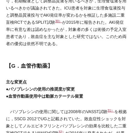
り，初期輸液として調整晶質液を用いるべきか，生理食塩液を用
いるべきかが議論されてきた。ICU患者を対象に生理食塩液投与
と調整晶質液投与でAKI発症率が変わるかを検証した多施設二重
30）
盲検RCTであるSPLIT試験
が2015年に報告された。AKI発症
率に有意な差は認めなかったが，対象者の多くは術後の予定入室
患者であり，敗血症を主な対象とした研究ではない。このため両
者の優劣は依然不明である。
【G．血管作動薬】
主な変更点
●バソプレシンの使用の推奨度が変更
●血管作動薬使用中は動脈カテーテル留置
31）
バソプレシンの使用に関しては2008年のVASST試験
を根拠
に，SSCG 2012でUGと記載されていた。敗血症性ショックを対
象としてノルエピネフリンとバソプレシンの効果を比較した二重
32）