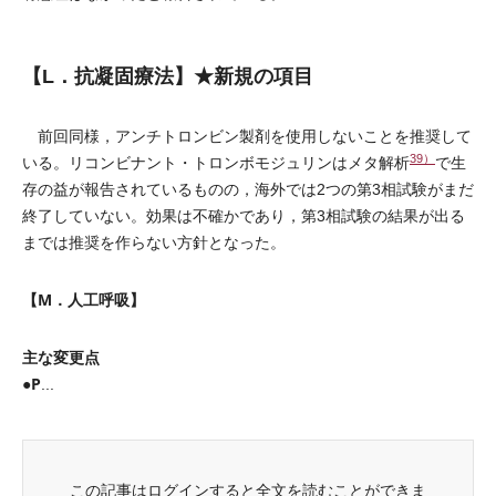
【L．抗凝固療法】★新規の項目
前回同様，アンチトロンビン製剤を使用しないことを推奨して
39）
いる。リコンビナント・トロンボモジュリンはメタ解析
で生
存の益が報告されているものの，海外では2つの第3相試験がまだ
終了していない。効果は不確かであり，第3相試験の結果が出る
までは推奨を作らない方針となった。
【M．人工呼吸】
主な変更点
●P
...
この記事はログインすると全文を読むことができま