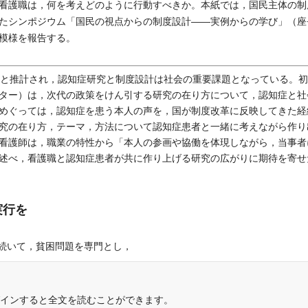
看護職は，何を考えどのように行動すべきか。本紙では，国民主体の制
たシンポジウム「国民の視点からの制度設計――実例からの学び」（座
模様を報告する。
すると推計され，認知症研究と制度設計は社会の重要課題となっている。
ター）は，次代の政策をけん引する研究の在り方について，認知症と社
めぐっては，認知症を患う本人の声を，国が制度改革に反映してきた経
究の在り方，テーマ，方法について認知症患者と一緒に考えながら作り
看護師は，職業の特性から「本人の参画や協働を体現しながら，当事者
述べ，看護職と認知症患者が共に作り上げる研究の広がりに期待を寄せ
実行を
いて，貧困問題を専門とし，
インすると全文を読むことができます。