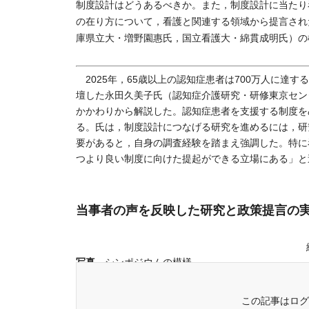
制度設計はどうあるべきか。また，制度設計に当たり
の在り方について，看護と関連する領域から提言され
庫県立大・増野園惠氏，国立看護大・綿貫成明氏）の
2025年，65歳以上の認知症患者は700万人に達
壇した永田久美子氏（認知症介護研究・研修東京セン
かかわりから解説した。認知症患者を支援する制度を
る。氏は，制度設計につなげる研究を進めるには，研
要があると，自身の調査経験を踏まえ強調した。特に
つより良い制度に向けた提起ができる立場にある」と
当事者の声を反映した研究と政策提言の
続
写真
シンポジウムの模様
この記事はログ