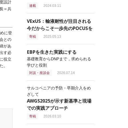
度設計
連載
2024.03.11
長＝兵
VExUS：輸液耐性が注目される
今だからこそ一歩先のPOCUSを
初めに登
寄稿
2025.05.13
会との
緯があ
EBPを生きた実践にする
出す必
基礎教育からDNPまで，求められる
に役立
学びと役割
た。
対談・座談会
2026.07.14
サルコペニアの予防・早期介入をめ
ざして
AWGS2025が示す新基準と現場
での実践アプローチ
寄稿
2026.03.10