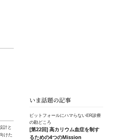
いま話題の記事
ピットフォールにハマらないER診療
の勘どころ
設計と
[第22回] 高カリウム血症を制す
向けた
るための4つのMission