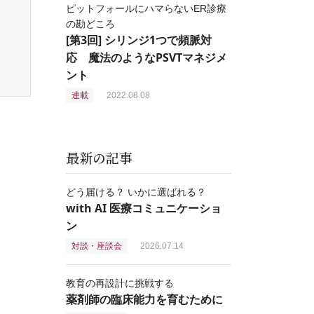
ピットフォールにハマらないER診療
の勘どころ
[第3回] シリンジ1つで頻脈対
応 魔法のようなPSVTマネジメ
ント
連載
2022.08.08
最新の記事
どう届ける？ いかに選ばれる？
with AI 医療コミュニケーショ
ン
対談・座談会
2026.07.14
教育の再設計に挑戦する
薬剤師の臨床能力を育むために