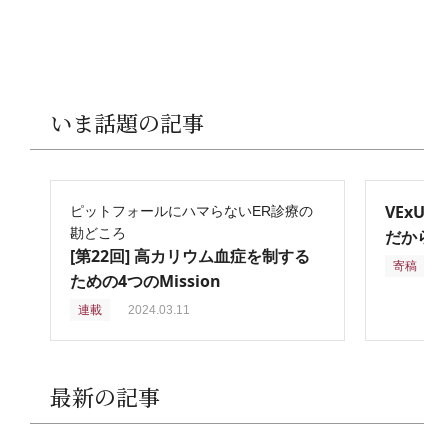
いま話題の記事
VExU
ピットフォールにハマらないER診療の
勘どころ
だからこ
[第22回] 高カリウム血症を制する
寄稿
2
ための4つのMission
連載
2024.03.11
最新の記事