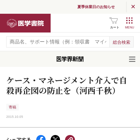
夏季休業日のお知らせ
医学書院
カート
開
ケース・マネージメント介入で自
殺再企図の防止を（河西千秋）
寄稿
2015.10.05
シェアする