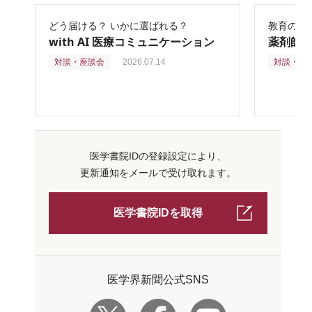
どう届ける？ いかに選ばれる？
教育の再
with AI 医療コミュニケーション
薬剤師
対談・座談会
2026.07.14
対談・座
医学書院IDの登録設定により、
更新通知をメールで受け取れます。
医学書院IDを取得
医学界新聞公式SNS