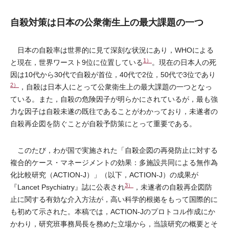
自殺対策は日本の公衆衛生上の最大課題の一つ
日本の自殺率は世界的に見て深刻な状況にあり，WHOによる
1）
と現在，世界ワースト9位に位置している
。現在の日本人の死
因は10代から30代で自殺が首位，40代で2位，50代で3位であり
2）
，自殺は日本人にとって公衆衛生上の最大課題の一つとなっ
ている。また，自殺の危険因子が明らかにされているが，最も強
力な因子は自殺未遂の既往であることがわかっており，未遂者の
自殺再企図を防ぐことが自殺予防策にとって重要である。
このたび，わが国で実施された「自殺企図の再発防止に対する
複合的ケース・マネージメントの効果：多施設共同による無作為
化比較研究（ACTION-J）」（以下，ACTION-J）の成果が
3）
『Lancet Psychiatry』誌に公表され
，未遂者の自殺再企図防
止に関する有効な介入方法が，高い科学的根拠をもって国際的に
も初めて示された。本稿では，ACTION-Jのプロトコル作成にか
かわり，研究班事務局長を務めた立場から，当該研究の概要とそ