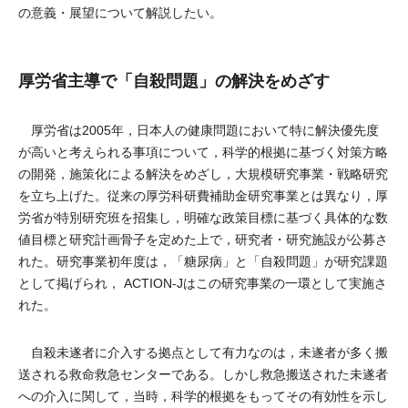
の意義・展望について解説したい。
厚労省主導で「自殺問題」の解決をめざす
厚労省は2005年，日本人の健康問題において特に解決優先度
が高いと考えられる事項について，科学的根拠に基づく対策方略
の開発，施策化による解決をめざし，大規模研究事業・戦略研究
を立ち上げた。従来の厚労科研費補助金研究事業とは異なり，厚
労省が特別研究班を招集し，明確な政策目標に基づく具体的な数
値目標と研究計画骨子を定めた上で，研究者・研究施設が公募さ
れた。研究事業初年度は，「糖尿病」と「自殺問題」が研究課題
として掲げられ， ACTION-Jはこの研究事業の一環として実施さ
れた。
自殺未遂者に介入する拠点として有力なのは，未遂者が多く搬
送される救命救急センターである。しかし救急搬送された未遂者
への介入に関して，当時，科学的根拠をもってその有効性を示し