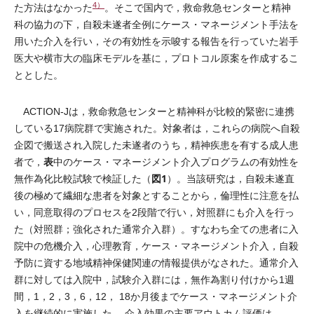
4）
た方法はなかった
。そこで国内で，救命救急センターと精神
科の協力の下，自殺未遂者全例にケース・マネージメント手法を
用いた介入を行い，その有効性を示唆する報告を行っていた岩手
医大や横市大の臨床モデルを基に，プロトコル原案を作成するこ
ととした。
ACTION-Jは，救命救急センターと精神科が比較的緊密に連携
している17病院群で実施された。対象者は，これらの病院へ自殺
企図で搬送され入院した未遂者のうち，精神疾患を有する成人患
表
者で，
中のケース・マネージメント介入プログラムの有効性を
図1
無作為化比較試験で検証した（
）。当該研究は，自殺未遂直
後の極めて繊細な患者を対象とすることから，倫理性に注意を払
い，同意取得のプロセスを2段階で行い，対照群にも介入を行っ
た（対照群；強化された通常介入群）。すなわち全ての患者に入
院中の危機介入，心理教育，ケース・マネージメント介入，自殺
予防に資する地域精神保健関連の情報提供がなされた。通常介入
群に対しては入院中，試験介入群には，無作為割り付けから1週
間，1，2，3，6，12， 18か月後までケース・マネージメント介
入を継続的に実施した。 介入効果の主要アウトカム評価は，