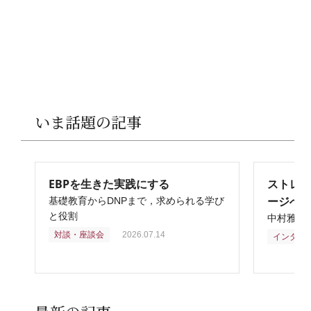
いま話題の記事
EBPを生きた実践にする
ストレ
ージへ
基礎教育からDNPまで，求められる学び
と役割
中村雅俊
対談・座談会
2026.07.14
インタビ