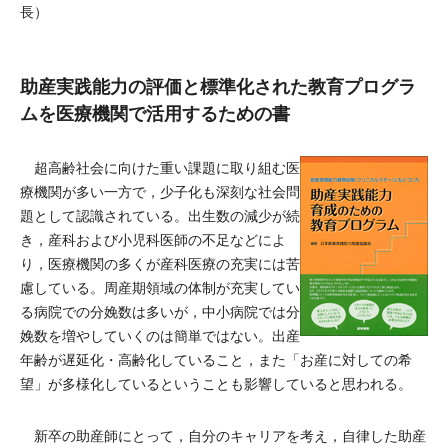
長）
助産実践能力の評価と標準化された教育プログラ
ムを医療機関で活用するための書
超高齢社会に向けた重い課題に取り組む医
療機関が多い一方で，少子化も深刻な社会問
題として認識されている。出生数の減少が続
き，産科および小児科医師の不足などによ
り，医療機関の多くが産科医療の充実には苦
慮している。周産期領域の体制が充実してい
る病院での分娩数は多いが，中小病院では分
娩数を増やしていくのは簡単ではない。出産
年齢が遅延化・高齢化していること，また「お産に対しての希
望」が多様化しているということも影響していると思われる。
新卒の助産師にとって，自分のキャリアを考え，自律した助産