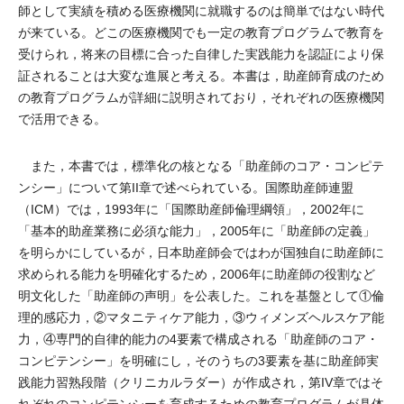
師として実績を積める医療機関に就職するのは簡単ではない時代
が来ている。どこの医療機関でも一定の教育プログラムで教育を
受けられ，将来の目標に合った自律した実践能力を認証により保
証されることは大変な進展と考える。本書は，助産師育成のため
の教育プログラムが詳細に説明されており，それぞれの医療機関
で活用できる。
また，本書では，標準化の核となる「助産師のコア・コンピテ
ンシー」について第II章で述べられている。国際助産師連盟
（ICM）では，1993年に「国際助産師倫理綱領」，2002年に
「基本的助産業務に必須な能力」，2005年に「助産師の定義」
を明らかにしているが，日本助産師会ではわが国独自に助産師に
求められる能力を明確化するため，2006年に助産師の役割など
明文化した「助産師の声明」を公表した。これを基盤として①倫
理的感応力，②マタニティケア能力，③ウィメンズヘルスケア能
力，④専門的自律的能力の4要素で構成される「助産師のコア・
コンピテンシー」を明確にし，そのうちの3要素を基に助産師実
践能力習熟段階（クリニカルラダー）が作成され，第IV章ではそ