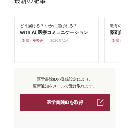
最新の記事
どう届ける？ いかに選ばれる？
教育の再
with AI 医療コミュニケーション
薬剤師
対談・座談会
2026.07.14
対談・座
医学書院IDの登録設定により、
更新通知をメールで受け取れます。
医学書院IDを取得