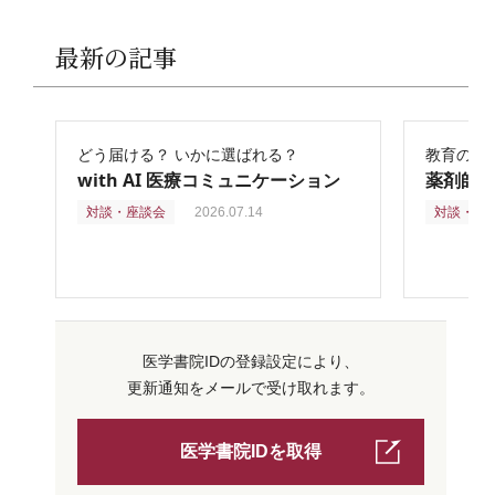
最新の記事
どう届ける？ いかに選ばれる？
教育の再
with AI 医療コミュニケーション
薬剤師
対談・座談会
2026.07.14
対談・座
医学書院IDの登録設定により、
更新通知をメールで受け取れます。
医学書院IDを取得