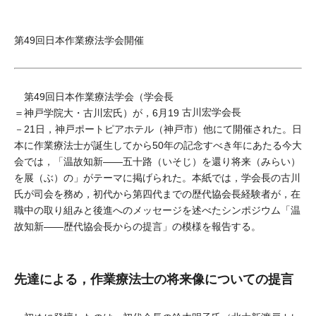
第49回日本作業療法学会開催
第49回日本作業療法学会（学会長
古川宏学会長
＝神戸学院大・古川宏氏）が，6月19
－21日，神戸ポートピアホテル（神戸市）他にて開催された。日
本に作業療法士が誕生してから50年の記念すべき年にあたる今大
会では，「温故知新――五十路（いそじ）を還り将来（みらい）
を展（ぶ）の」がテーマに掲げられた。本紙では，学会長の古川
氏が司会を務め，初代から第四代までの歴代協会長経験者が，在
職中の取り組みと後進へのメッセージを述べたシンポジウム「温
故知新――歴代協会長からの提言」の模様を報告する。
先達による，作業療法士の将来像についての提言