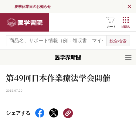
夏季休業日のお知らせ
医学書院
カート
開
第49回日本作業療法学会開催
2015.07.20
シェアする