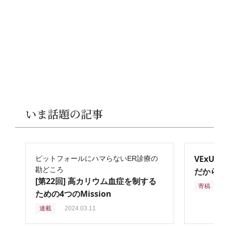
いま話題の記事
VExU
ピットフォールにハマらないER診療の
勘どころ
だからこ
[第22回] 高カリウム血症を制する
寄稿
2
ための4つのMission
連載
2024.03.11