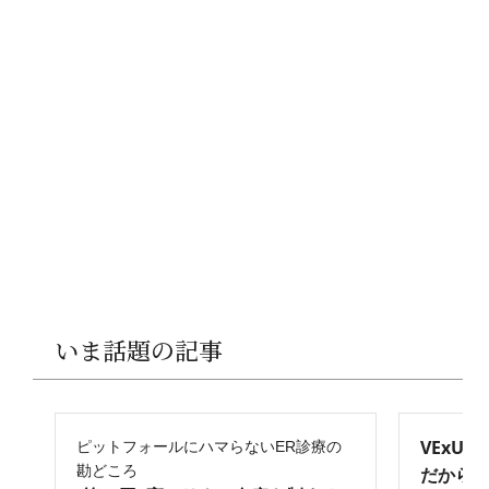
いま話題の記事
VExU
ピットフォールにハマらないER診療の
勘どころ
だからこ