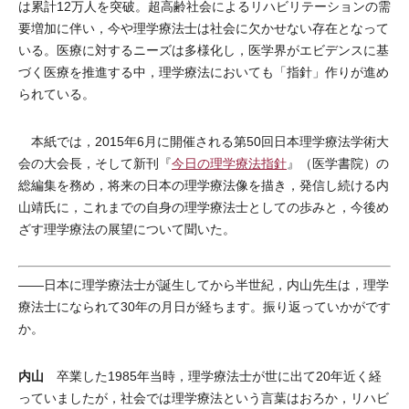
は累計12万人を突破。超高齢社会によるリハビリテーションの需
要増加に伴い，今や理学療法士は社会に欠かせない存在となって
いる。医療に対するニーズは多様化し，医学界がエビデンスに基
づく医療を推進する中，理学療法においても「指針」作りが進め
られている。
本紙では，2015年6月に開催される第50回日本理学療法学術大
会の大会長，そして新刊『
今日の理学療法指針
』（医学書院）の
総編集を務め，将来の日本の理学療法像を描き，発信し続ける内
山靖氏に，これまでの自身の理学療法士としての歩みと，今後め
ざす理学療法の展望について聞いた。
――日本に理学療法士が誕生してから半世紀，内山先生は，理学
療法士になられて30年の月日が経ちます。振り返っていかがです
か。
内山
卒業した1985年当時，理学療法士が世に出て20年近く経
っていましたが，社会では理学療法という言葉はおろか，リハビ