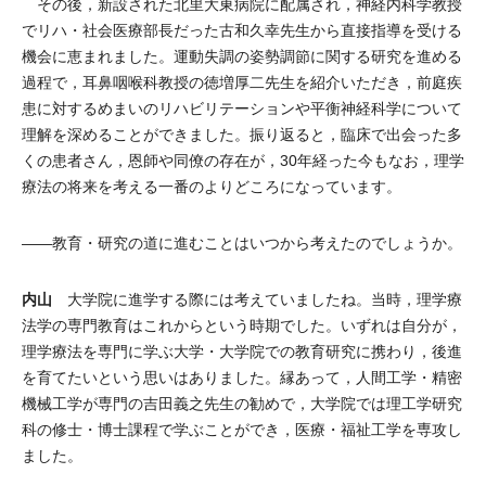
その後，新設された北里大東病院に配属され，神経内科学教授
でリハ・社会医療部長だった古和久幸先生から直接指導を受ける
機会に恵まれました。運動失調の姿勢調節に関する研究を進める
過程で，耳鼻咽喉科教授の徳増厚二先生を紹介いただき，前庭疾
患に対するめまいのリハビリテーションや平衡神経科学について
理解を深めることができました。振り返ると，臨床で出会った多
くの患者さん，恩師や同僚の存在が，30年経った今もなお，理学
療法の将来を考える一番のよりどころになっています。
――教育・研究の道に進むことはいつから考えたのでしょうか。
内山
大学院に進学する際には考えていましたね。当時，理学療
法学の専門教育はこれからという時期でした。いずれは自分が，
理学療法を専門に学ぶ大学・大学院での教育研究に携わり，後進
を育てたいという思いはありました。縁あって，人間工学・精密
機械工学が専門の吉田義之先生の勧めで，大学院では理工学研究
科の修士・博士課程で学ぶことができ，医療・福祉工学を専攻し
ました。