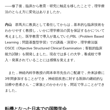
――修了後，臨床から教育・研究に軸足を移したことで，理学療
法のとらえ方に変化はありましたか。
内山
群馬大に教員として着任してからは，基本的な臨床技術を
わかりやすく教授し，いかに理学療法の質を保証するかについて
考えました。医学教育で導入が進んでいたPBL（Problem Based
Learning；問題基盤型学習）での講義・演習や，理学療法版
OSCE（Objective Structured Clinical Examination；客観的臨床
能力試験）を開発しました。現在では多くの大学，養成校で導
入・発展されていることには感慨を覚えます。
また，神経内科学教授の岡本幸市先生のご配慮で，外来診療に
3年間参加することができ，神経筋疾患に対する医師の継続的な
治療や患者さん・ご家族とのかかわりを，間近で学ぶことができ
ました。
転機となった日本での国際学会