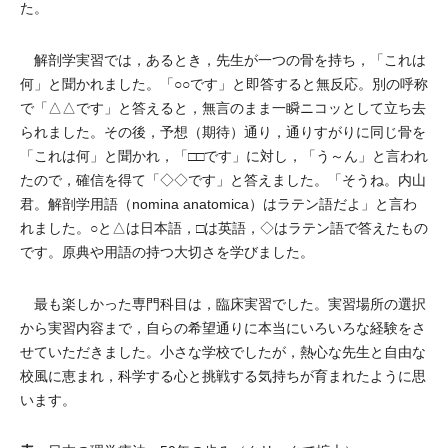
た。
解剖学実習では，あるとき，先生が一つの骨を持ち，「これは
何」と聞かれました。「○○です」と即答すると無反応。別の呼称
で「△△です」と答えると，無言のまま一瞬ニコッとして立ち去
られました。その後，予想（期待）通り，通りすがりに同じ骨を
「これは何」と聞かれ，「□□です」に対し，「う～ん」と言われ
たので，確信を得て「◇◇です」と答えました。「そうね。内山
君。解剖学用語（nomina anatomica）はラテン語だよ」と言わ
れました。○と△は日本語，□は英語，◇はラテン語で答えたもの
です。原典や用語の持つ大切さを学びました。
最も楽しかった専門科目は，臨床実習でした。実習場所の選択
から実習内容まで，自らの希望通りに本当にいろいろな経験をさ
せていただきました。小さな学校でしたが，熱心な先生と自由な
校風に恵まれ，科学する心と挑戦する気持ちが育まれたように思
います。