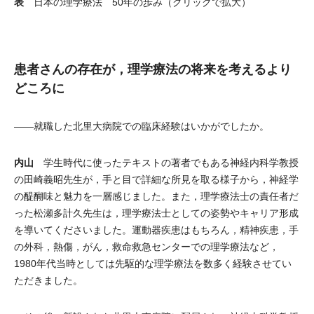
表
日本の理学療法 50年の歩み（クリックで拡大）
患者さんの存在が，理学療法の将来を考えるより
どころに
――就職した北里大病院での臨床経験はいかがでしたか。
内山
学生時代に使ったテキストの著者でもある神経内科学教授
の田崎義昭先生が，手と目で詳細な所見を取る様子から，神経学
の醍醐味と魅力を一層感じました。また，理学療法士の責任者だ
った松瀬多計久先生は，理学療法士としての姿勢やキャリア形成
を導いてくださいました。運動器疾患はもちろん，精神疾患，手
の外科，熱傷，がん，救命救急センターでの理学療法など，
1980年代当時としては先駆的な理学療法を数多く経験させてい
ただきました。