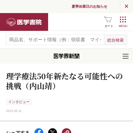
夏季休業日のお知らせ
医学書院
カート
開
理学療法50年――新たなる可能性への
挑戦（内山靖）
インタビュー
2015.05.11
シェアする