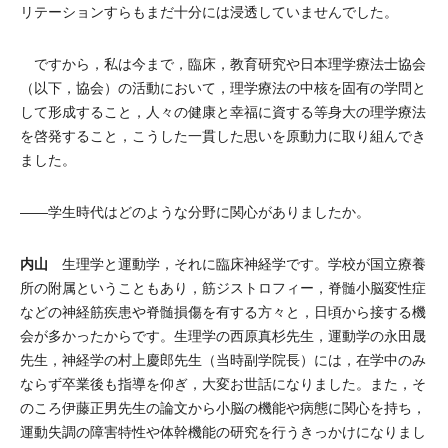
リテーションすらもまだ十分には浸透していませんでした。
ですから，私は今まで，臨床，教育研究や日本理学療法士協会
（以下，協会）の活動において，理学療法の中核を固有の学問と
して形成すること，人々の健康と幸福に資する等身大の理学療法
を啓発すること，こうした一貫した思いを原動力に取り組んでき
ました。
――学生時代はどのような分野に関心がありましたか。
内山
生理学と運動学，それに臨床神経学です。学校が国立療養
所の附属ということもあり，筋ジストロフィー，脊髄小脳変性症
などの神経筋疾患や脊髄損傷を有する方々と，日頃から接する機
会が多かったからです。生理学の西原真杉先生，運動学の永田晟
先生，神経学の村上慶郎先生（当時副学院長）には，在学中のみ
ならず卒業後も指導を仰ぎ，大変お世話になりました。また，そ
のころ伊藤正男先生の論文から小脳の機能や病態に関心を持ち，
運動失調の障害特性や体幹機能の研究を行うきっかけになりまし