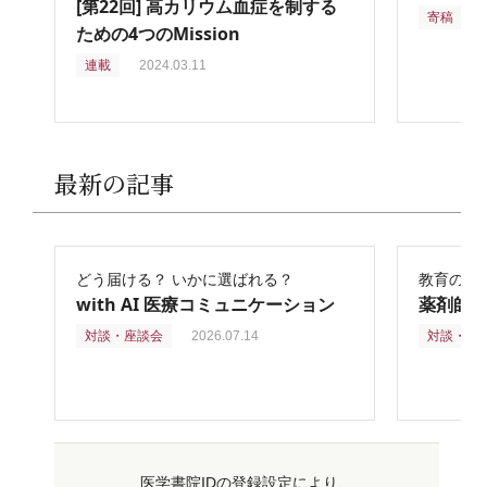
[第22回] 高カリウム血症を制する
寄稿
2
ための4つのMission
連載
2024.03.11
最新の記事
どう届ける？ いかに選ばれる？
教育の再
with AI 医療コミュニケーション
薬剤師
対談・座談会
2026.07.14
対談・座
医学書院IDの登録設定により、