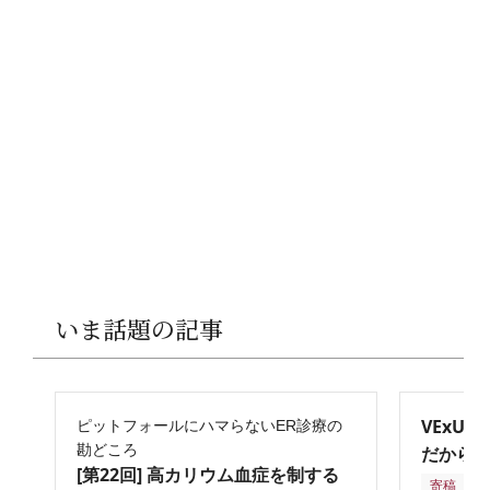
いま話題の記事
VExU
ピットフォールにハマらないER診療の
勘どころ
だからこ
[第22回] 高カリウム血症を制する
寄稿
2