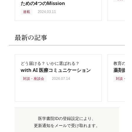
ための4つのMission
連載
2024.03.11
最新の記事
どう届ける？ いかに選ばれる？
教育の再
with AI 医療コミュニケーション
薬剤師
対談・座談会
2026.07.14
対談・座
医学書院IDの登録設定により、
更新通知をメールで受け取れます。