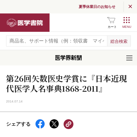
夏季休業日のお知らせ
医学書院
カート
開
第26回矢数医史学賞に『日本近現
代医学人名事典1868-2011』
2014.07.14
シェアする