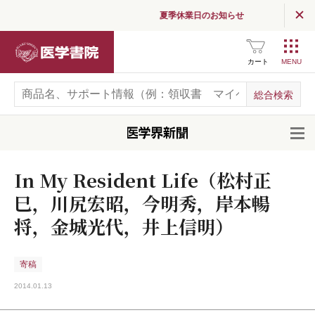
夏季休業日のお知らせ
医学書院
カート
開
In My Resident Life（松村正
巳，川尻宏昭，今明秀，岸本暢
将，金城光代，井上信明）
寄稿
2014.01.13