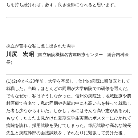
ちを持ち続ければ，必ず，良き医師になれると思います。
採血が苦手な私に差し出された両手
川尻 宏昭
（国立病院機構名古屋医療センター 総合内科医
長）
(1)(2)今から20年前，大学を卒業し，信州の病院に研修医として
就職した。当時，ほとんどの同期が大学病院での研修を選んだ。
でもなぜか，私はそうしなかった。信州の病院は，地域医療や農
村医療で有名で，私の同期や先輩の中にも高い志を持って就職し
た者も少なからずいた。しかし，私にはそんな高い志があるわけ
もなく，たまたま見かけた夏期医学生実習のポスターにひかれて
病院を訪れ，採用試験を受けてしまった。筆記試験や高名な院長
先生と病院幹部の面接試験を，それなりに緊張して受けた後，