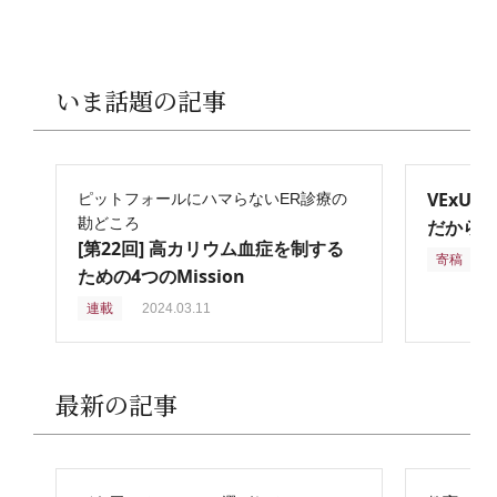
いま話題の記事
VExU
ピットフォールにハマらないER診療の
勘どころ
だからこ
[第22回] 高カリウム血症を制する
寄稿
2
ための4つのMission
連載
2024.03.11
最新の記事