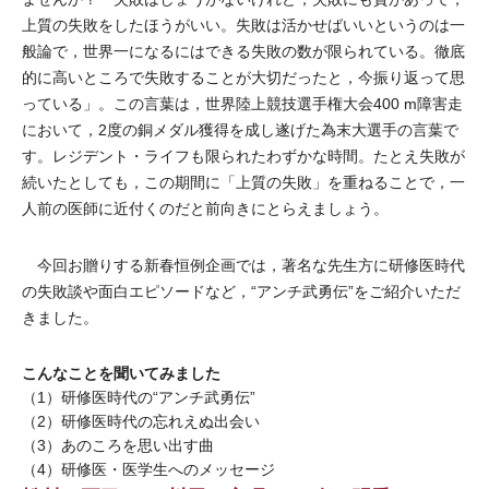
上質の失敗をしたほうがいい。失敗は活かせばいいというのは一
般論で，世界一になるにはできる失敗の数が限られている。徹底
的に高いところで失敗することが大切だったと，今振り返って思
っている」。この言葉は，世界陸上競技選手権大会400 m障害走
において，2度の銅メダル獲得を成し遂げた為末大選手の言葉で
す。レジデント・ライフも限られたわずかな時間。たとえ失敗が
続いたとしても，この期間に「上質の失敗」を重ねることで，一
人前の医師に近付くのだと前向きにとらえましょう。
今回お贈りする新春恒例企画では，著名な先生方に研修医時代
の失敗談や面白エピソードなど，“アンチ武勇伝”をご紹介いただ
きました。
こんなことを聞いてみました
（1）研修医時代の“アンチ武勇伝”
（2）研修医時代の忘れえぬ出会い
（3）あのころを思い出す曲
（4）研修医・医学生へのメッセージ