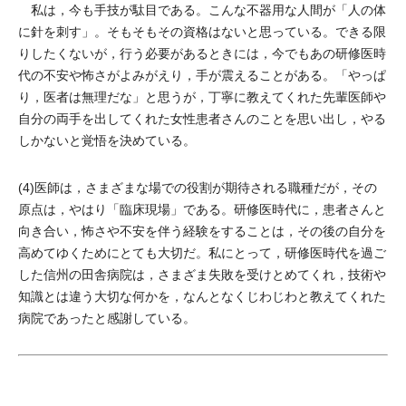
私は，今も手技が駄目である。こんな不器用な人間が「人の体
に針を刺す」。そもそもその資格はないと思っている。できる限
りしたくないが，行う必要があるときには，今でもあの研修医時
代の不安や怖さがよみがえり，手が震えることがある。「やっぱ
り，医者は無理だな」と思うが，丁寧に教えてくれた先輩医師や
自分の両手を出してくれた女性患者さんのことを思い出し，やる
しかないと覚悟を決めている。
(4)医師は，さまざまな場での役割が期待される職種だが，その
原点は，やはり「臨床現場」である。研修医時代に，患者さんと
向き合い，怖さや不安を伴う経験をすることは，その後の自分を
高めてゆくためにとても大切だ。私にとって，研修医時代を過ご
した信州の田舎病院は，さまざま失敗を受けとめてくれ，技術や
知識とは違う大切な何かを，なんとなくじわじわと教えてくれた
病院であったと感謝している。