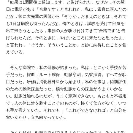
「結果は1週間後に通知します」と告げられた。なぜか，その翌
日に電話があり「合格です」と言われた。私は，素直に喜んだの
だが，後に大先輩の医師から「そうか，おまえのときは，それで
も1日は病院も待ったんだな。俺のときは，試験を受けて部屋を
出て帰ろうとしたら，事務の人が駆け付けてきて“合格です”と告
げられたんだ。そのときに，やばいところに来たなと思ったよ」
と言われ，「そうか。そういうことか」と妙に納得したことを覚
えている。
そんな病院で，私の研修が始まった。私は，とにかく手技が苦
手だった。採血，ルート確保，動脈穿刺，気管挿管。すべてが駄
目だった。研修は消化器外科から始まり，私の仕事は，術前評価
のための動脈採血だった。橈骨動脈からの採血がうまくいかな
い。動脈は触れるのだが，うまく穿刺できない。もともと不器用
で，人の体に針を刺すことそのものが，怖くて仕方がなく，いつ
も手が震えていた。それでも，「これができなければ」と自分を
奮い立たせ，立ち向かっていた。
そんな私が，動脈採血ができるようになったのは，2つ上の先