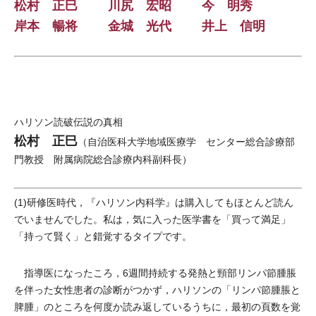
松村 正巳
川尻 宏昭
今 明秀
岸本 暢将
金城 光代
井上 信明
ハリソン読破伝説の真相
松村 正巳
（自治医科大学地域医療学 センター総合診療部
門教授 附属病院総合診療内科副科長）
(1)研修医時代，『ハリソン内科学』は購入してもほとんど読ん
でいませんでした。私は，気に入った医学書を「買って満足」
「持って賢く」と錯覚するタイプです。
指導医になったころ，6週間持続する発熱と頸部リンパ節腫脹
を伴った女性患者の診断がつかず，ハリソンの「リンパ節腫脹と
脾腫」のところを何度か読み返しているうちに，最初の頁数を覚