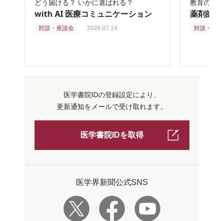
どう届ける？ いかに選ばれる？
教育の再
with AI 医療コミュニケーション
薬剤師
対談・座談会
2026.07.14
対談・座
医学書院IDの登録設定により、
更新通知をメールで受け取れます。
医学書院IDを取得
医学界新聞公式SNS