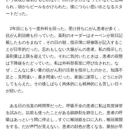
られ，頭からビールをかけられた。後につらい思い出となるスタ
ートだった。
2年目にもう一度外科を回った。受け持ちにがん患者が多く，
抗がん剤治療も行っていた。薬剤のオーダーはオーベンが前日記
載したものをまねて，その日の朝，指示簿に研修医が記入するこ
とが日常的だった。忘れもしない大腸がんの患者。私の指示した
薬剤量は上限を超えていた。それに気付いたときは，患者の容態
は下降線をたどっていた。私は外科部長室に呼び出された。な
ぜ，こんなに多い量の抗がん剤の注射を指示したのかと。知識不
足と，見間違い，書き間違いだった。家族に謝罪し，どうにか許
してもらえた。その後しばらく肉体的にも精神的にも苦しい日々
が続いた。
ある日の当直の時間帯だった。呼吸不全の患者に私は気管挿管
を試みた。以前も使ったことがある鎮静剤を静注した。患者の呼
吸はあっという間に停止し，すぐに喉頭鏡を口に入れ，喉頭展開
をする。だが声門が見えない。患者の顔色が悪くなる。脈拍が早