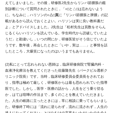
えてしまいました。その後，研修医J先生からリンパ節腫脹の鑑
別診断について質問されたときに，「○□と△□は忘れないよう
○△□頁
に。ちなみに，ハリソンの
に『リンパ節腫脹と脾腫』の記
載があるから読んでおくとよい。ハリソンは実に良い教科書だ
よ」とアドバイスしました。J先生は「松村先生は頁数をそらん
じるくらいハリソンを読んでいる。学生時代から読破していたよ
うだ」と勘違いし，いつの間にか，研修医皆がそう信じていたよ
うです。数年後，再会したときに「いや，実は……」と事情を話
したところ，大爆笑になったのはいうまでもありません。
(2)私にとって忘れられない恩師は，臨床研修病院で腎臓内科・
血液浄化療法を教えてくださった佐藤隆先生（パークビル透析ク
リニック院長）です。当時，臨床研修委員会委員長をされてお
り，指導は極めて厳しく，研修医からは最も恐れられていた指導
医でした。しかし，医学・医療の話から，人生をどう乗り切る
か，はては喧嘩の作法まで，多くのことを教えていただきまし
た。人生の岐路に立ったときには，常に相談に乗ってもらいまし
た。研修終了時には「流れに逆らわず，流れに流されず，人生の
達人になってください」とはなむけの言葉をいただいたのを今も