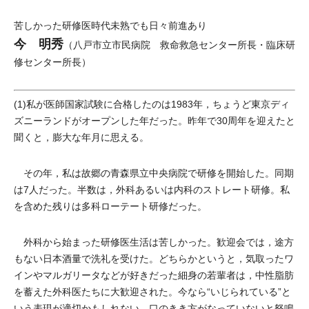
苦しかった研修医時代未熟でも日々前進あり
今 明秀
（八戸市立市民病院 救命救急センター所長・臨床研
修センター所長）
(1)私が医師国家試験に合格したのは1983年，ちょうど東京ディ
ズニーランドがオープンした年だった。昨年で30周年を迎えたと
聞くと，膨大な年月に思える。
その年，私は故郷の青森県立中央病院で研修を開始した。同期
は7人だった。半数は，外科あるいは内科のストレート研修。私
を含めた残りは多科ローテート研修だった。
外科から始まった研修医生活は苦しかった。歓迎会では，途方
もない日本酒量で洗礼を受けた。どちらかというと，気取ったワ
インやマルガリータなどが好きだった細身の若輩者は，中性脂肪
を蓄えた外科医たちに大歓迎された。今なら“いじられている”と
いう表現が適切かもしれない。口のきき方がなっていないと怒鳴