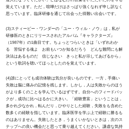
覚えています。ただ，喧嘩だけはさっぱり強くなれず申し訳なく
思っています。臨床研修を通じて出会った得難い出会いです。
(3)スティービー・ワンダーの「ユー・ウィル・ノウ」は，私が
研修医のときにリリースされたアルバム『キャラクターズ』
（1987年）の1曲目です。ちょっとつらいときは「いずれわか
る 苦悩する魂よ お前もいつか知るだろう どんな難問にも解
決法はあるものだ 信じなさい きっと私が示してあげるから」
という歌詞を聴いてほっとしたのを覚えています。
(4)誰にとっても成功体験は気分が良いものです。一方，手痛い
失敗は脳に痛みの記憶を残します。しかし，人は失敗からのほう
がより多くのことを学んでいるはずです。自分へのフィードバッ
クが，成功に比べはるかに大きい。「経験豊富」ということは，
多かれ少なかれ，転んだり，ひやりとした経験，失敗をも含めた
数多くの経験を指しています。臨床医学を学ぶ上で経験に勝るも
のはありません。失敗したとき，うまくいかないときは，次のス
テップへの良い機会だと思って乗り越えてください。謙虚な気持