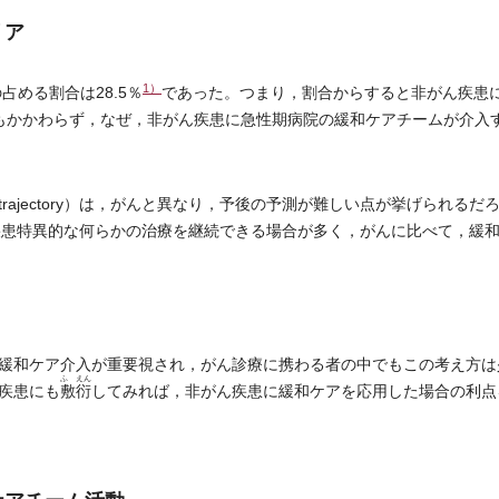
リア
1）
める割合は28.5％
であった。つまり，割合からすると非がん疾患
もかかわらず，なぜ，非がん疾患に急性期病院の緩和ケアチームが介入
jectory）は，がんと異なり，予後の予測が難しい点が挙げられるだ
疾患特異的な何らかの治療を継続できる場合が多く，がんに比べて，緩
緩和ケア介入が重要視され，がん診療に携わる者の中でもこの考え方は
ふ えん
疾患にも
敷衍
してみれば，非がん疾患に緩和ケアを応用した場合の利点