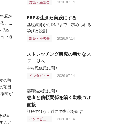
対談・座談会
2026.07.14
年度か
EBPを生きた実践にする
いる。こ
基礎教育からDNPまで，求められる
％であ
学びと役割
と言い過
対談・座談会
2026.07.14
ストレッチング研究の新たなス
テージへ
中村雅俊氏に聞く
インタビュー
2026.07.14
かの時
の項目
藤澤雄太氏に聞く
薬剤師が
患者と信頼関係を築く動機づけ
面接
説得ではなく伴走で変化を促す
を継続
インタビュー
2026.07.14
すこと