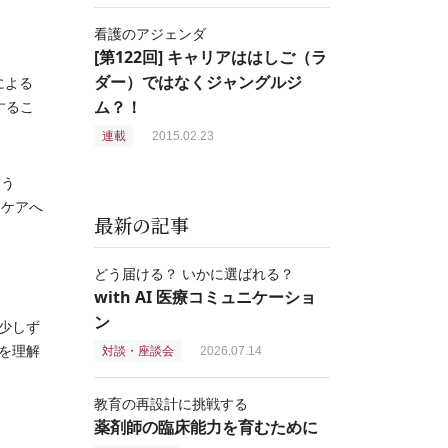
看護のアジェンダ
[第122回] キャリアははしご（ラ
ダー）ではなくジャングルジ
による
ム？！
するこ
連載
2015.02.23
ろう
和ケアへ
最新の記事
どう届ける？ いかに選ばれる？
with AI 医療コミュニケーショ
ン
少しず
を理解
対談・座談会
2026.07.14
教育の再設計に挑戦する
薬剤師の臨床能力を育むために