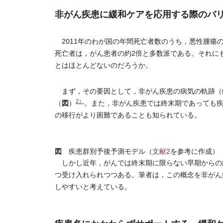
非がん疾患に緩和ケアを応用する際のバ
2011年のわが国の年間死亡者数のうち，悪性腫瘍の占
死亡者は，がん患者の約2倍と多数派である。それに
とはほとんどないのだろうか。
まず，その要因として，非がん疾患の病気の軌跡（tra
2）
図
（
）
。また，非がん疾患では終末期であっても
の移行がより困難であることも知られている。
図
疾患群別予後予測モデル（
文献2
を参考に作成）
しかし近年，がんでは終末期に限らない早期からの
つ受け入れられつつある。筆者は，この概念を非がん
しやすいと考えている。