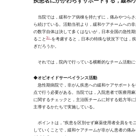
疾患名にかかわらずサポートする，緩和
当院では，緩和ケア病棟を持たずに，痛みやつらさが
ら続けている。活動当初より，緩和ケアチームへの非がん
の数字自体は決して多くはないが，日本全国の急性期
3）
ること
を考慮すると，日本の特殊な状況下では，
ぎだろうか。
それでは，院内で行っている横断的なチーム活動に
オピオイドサーベイランス活動
◆
急性期病院で，非がん疾患への緩和ケアサポートを
点で行う必要がある。当院では，入院患者で医療用麻
に関するチェックと，主治医チームに対する処方等に
主導するかたちで実施している。
ポイントは，“疾患を区別せず麻薬使用者全員をモニ
していくことで，緩和ケアチームが非がん患者の痛み