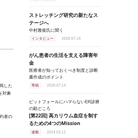
ストレッチング研究の新たなス
テージへ
中村雅俊氏に聞く
インタビュー
2026.07.14
がん患者の生活を支える障害年
金
医療者が知っておくべき制度と診断
書作成のポイント
局した
寄稿
2026.07.14
を対象
ピットフォールにハマらないER診療
の勘どころ
[第22回] 高カリウム血症を制す
約者の
るための4つのMission
連載
2024.03.11