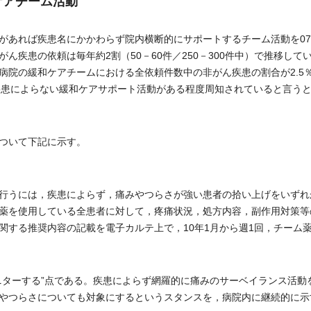
ケアチーム活動
あれば疾患名にかかわらず院内横断的にサポートするチーム活動を07
疾患の依頼は毎年約2割（50－60件／250－300件中）で推移して
病院の緩和ケアチームにおける全依頼件数中の非がん疾患の割合が2.5
疾患によらない緩和ケアサポート活動がある程度周知されていると言う
ついて下記に示す。
行うには，疾患によらず，痛みやつらさが強い患者の拾い上げをいずれ
薬を使用している全患者に対して，疼痛状況，処方内容，副作用対策等
関する推奨内容の記載を電子カルテ上で，10年1月から週1回，チーム
ターする”点である。疾患によらず網羅的に痛みのサーベイランス活動
やつらさについても対象にするというスタンスを，病院内に継続的に示