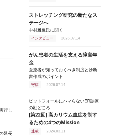
ストレッチング研究の新たなス
テージへ
中村雅俊氏に聞く
インタビュー
2026.07.14
がん患者の生活を支える障害年
金
医療者が知っておくべき制度と診断
書作成のポイント
寄稿
2026.07.14
ピットフォールにハマらないER診療
の勘どころ
実行し
[第22回] 高カリウム血症を制す
るための4つのMission
連載
2024.03.11
の延長