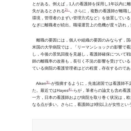
とがある。例えば，1人の看護師を採用し1年以内に
2）
失があるとされる
。さらに，複数の看護師が離職
環境，管理者のまずい管理方式など）を放置している
なぎに離職者が続出。職場運営上の危機が度々訪れ，
離職の要因には，個人や組織の要因のみならず，国の
米国の大学病院では，「リーマンショックの影響で看
し，今後の景気回復を見越し，看護師確保について戦
師の離職率の改善も，長引く不況の影響を受けている
ている病院の看護管理者はどの程度，存在するのであ
3）
Aiken
が指摘するように，先進諸国では看護師不
4）
た。最近ではHayes
らが，筆者らの論文も含め看護
一方，日本の看護師および病院を取り巻く状況は，欧
なる点が多い。さらに，看護師は9割以上が女性という