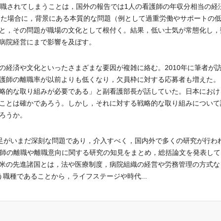
離職されてしまうことは，国外の報告では1人の看護師の年収分相当の経
した場合に，背景にある本質的な問題（例として過重労働やサポートの
と，その問題が職場の文化として根付く。結果，低い士気が常態化し，
病院経営にまで影響を及ぼす。
経済や文化といったさまざまな要因が複雑に絡む。2010年に筆者が
護師の離職率が以前よりも低くなり，欠員枠に対する応募者も増えた。
略的な取り組みが必要である」と副看護部長が話していた。日本におけ
ことは確かであろう。しかし，それに対する戦略的な取り組みについて
ろうか。
足がいまだ深刻な問題であり，介入すべく，国内外で多くの研究が行わ
師の離職や離職意向に関する研究の知見をまとめ，総括論文を発表して
米の先進諸国とは，法や医療制度，病院組織の経営や労務管理の方式な
職種であることから，ライフステージや時代...