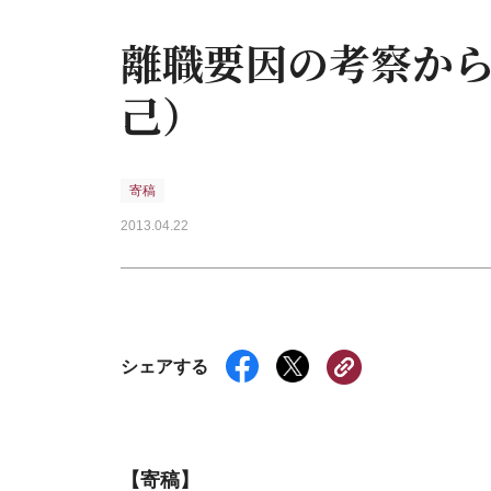
離職要因の考察か
己）
寄稿
2013.04.22
シェアする
【寄稿】