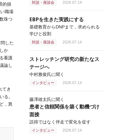
対談・座談会
2026.07.14
済的損
低い職場
EBPを生きた実践にする
数珠つ
基礎教育からDNPまで，求められる
学びと役割
対談・座談会
2026.07.14
訪問した
しか
る看護
ストレッチング研究の新たなス
議論し
テージへ
中村雅俊氏に聞く
インタビュー
2026.07.14
れてき
いる。
藤澤雄太氏に聞く
ど，異
患者と信頼関係を築く動機づけ
面接
説得ではなく伴走で変化を促す
インタビュー
2026.07.14