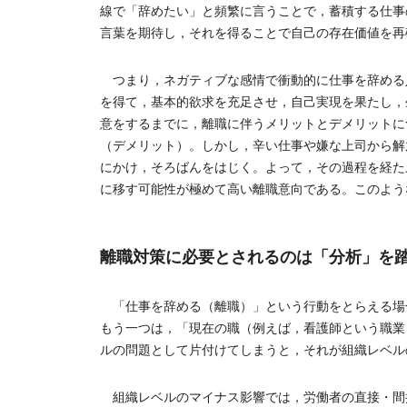
線で「辞めたい」と頻繁に言うことで，蓄積する仕事
言葉を期待し，それを得ることで自己の存在価値を再
つまり，ネガティブな感情で衝動的に仕事を辞める
を得て，基本的欲求を充足させ，自己実現を果たし，
意をするまでに，離職に伴うメリットとデメリットに
（デメリット）。しかし，辛い仕事や嫌な上司から解
にかけ，そろばんをはじく。よって，その過程を経た
に移す可能性が極めて高い離職意向である。このような離
離職対策に必要とされるのは「分析」を
「仕事を辞める（離職）」という行動をとらえる場
もう一つは，「現在の職（例えば，看護師という職業
ルの問題として片付けてしまうと，それが組織レベル
組織レベルのマイナス影響では，労働者の直接・間