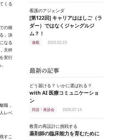
てくる
看護のアジェンダ
[第122回] キャリアははしご（ラ
ダー）ではなくジャングルジ
での糧
ム？！
る」決
になる
連載
2015.02.23
，天秤
を実行
る。
最新の記事
どう届ける？ いかに選ばれる？
with AI 医療コミュニケーショ
ン
離職，
対談・座談会
2026.07.14
人レベ
教育の再設計に挑戦する
薬剤師の臨床能力を育むために
残すこ