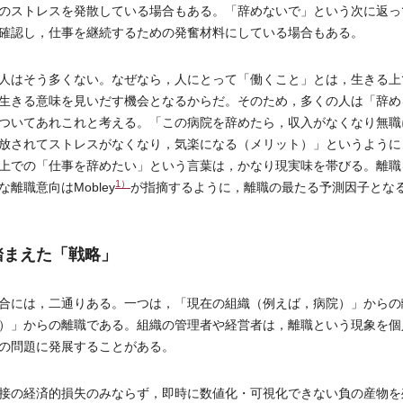
のストレスを発散している場合もある。「辞めないで」という次に返っ
確認し，仕事を継続するための発奮材料にしている場合もある。
人はそう多くない。なぜなら，人にとって「働くこと」とは，生きる上
生きる意味を見いだす機会となるからだ。そのため，多くの人は「辞め
ついてあれこれと考える。「この病院を辞めたら，収入がなくなり無職
放されてストレスがなくなり，気楽になる（メリット）」というように
上での「仕事を辞めたい」という言葉は，かなり現実味を帯びる。離職
1）
職意向はMobley
が指摘するように，離職の最たる予測因子とな
踏まえた「戦略」
合には，二通りある。一つは，「現在の組織（例えば，病院）」からの
）」からの離職である。組織の管理者や経営者は，離職という現象を個
の問題に発展することがある。
接の経済的損失のみならず，即時に数値化・可視化できない負の産物を