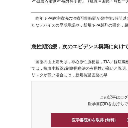
VS血管内治療VS脳外科手術」（座長＝国循・峰松
昨年rt-PA静注療法の治療可能時間が発症後3時間
たなデバイスの早期承認や，新規rt-PA製剤の研究
急性期治療，次のエビデンス構築に向け
国循の山上宏氏は，非心原性脳梗塞，TIA／軽症脳
では，抗血小板薬2剤併用療法の有用性が高いと説明
リスクが低い場合には，新規抗凝固薬の早
この記事はログ
医学書院IDをお持ち
医学書院IDを取得 (無料)