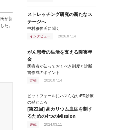
ストレッチング研究の新たなス
松氏が新
テージへ
促した。
中村雅俊氏に聞く
インタビュー
2026.07.14
がん患者の生活を支える障害年
金
医療者が知っておくべき制度と診断
書作成のポイント
寄稿
2026.07.14
ピットフォールにハマらないER診療
の勘どころ
[第22回] 高カリウム血症を制す
るための4つのMission
連載
2024.03.11