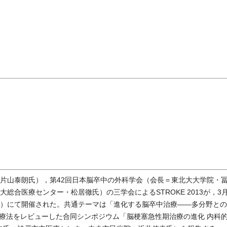
片山泰朗氏），第42回日本脳卒中の外科学会（会長＝東北大大学院・
総合医療センター・松居徹氏）の三学会によるSTROKE 2013が，3月
区）にて開催された。共通テーマは「進化する脳卒中治療――多分野との
新の治療法をレビューした合同シンポジウム「脳梗塞急性期治療の進化 内科