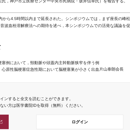
一夫氏，神戸市立医療センター中央市民病院・坂井信幸氏）を報告する。
以内から4.5時間以内まで延長された。シンポジウムでは，まず座長の峰
，超音波血栓溶解療法への期待を述べ，本シンポジウムでの活発な議論を
て
梗塞例において，頸動脈や頭蓋内主幹動脈狭窄を伴う例
片山泰朗会長
。心原性脳梗塞症急性期において脳梗塞巣が小さく出血
インすると全文を読むことができます。
でない方は医学書院IDを取得（無料）ください。
ログイン