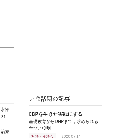
いま話題の記事
冨永悌二
EBPを生きた実践にする
21－
基礎教育からDNPまで，求められる
学びと役割
的治療
対談・座談会
2026.07.14