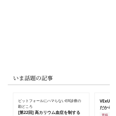
いま話題の記事
VExU
ピットフォールにハマらないER診療の
勘どころ
だからこ
[第22回] 高カリウム血症を制する
寄稿
2