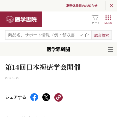
夏季休業日のお知らせ
医学書院
カート
開
第14回日本褥瘡学会開催
2012.10.22
シェアする