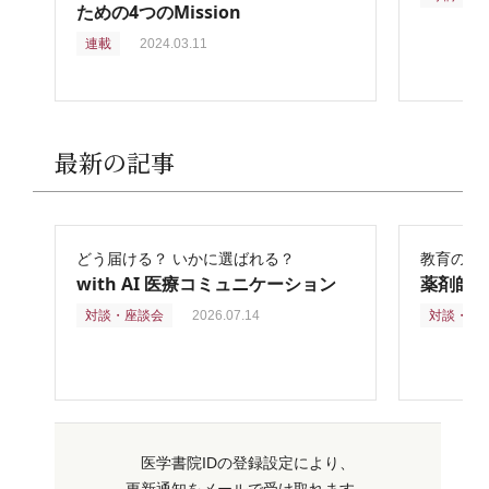
ための4つのMission
連載
2024.03.11
最新の記事
どう届ける？ いかに選ばれる？
教育の再
with AI 医療コミュニケーション
薬剤師
対談・座談会
2026.07.14
対談・座
医学書院IDの登録設定により、