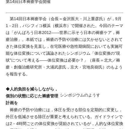
第14回日本褥瘡学会開催
第14回日本褥瘡学会（会長＝金沢医大・川上重彦氏）が，9月
1－2日，パシフィコ横浜（横浜市）で開催された。今回のテーマ
は「がんばろう日本2012――世界に示そう日本の褥瘡ケア，褥
瘡治療」。本紙では，褥瘡の予防や治療には欠かせないとされて
きた体位変換を見直し，在宅医療や急性期病院においても実施可
能な体位変換について議論されたシンポジウム「体位変換の"現
状"について考える――体位変換は必要か？」（座長＝北大／褥
瘡・創傷治癒研究所・大浦武彦氏，京大・宮地良樹氏）のもよう
を報告する。
人的負担を減らしながら，
◆
シンポジウムのようす
個別の状態に応じた褥瘡管理
計画を
褥瘡の予防や治療には，体圧を受ける部位を定期的に変更し，
外圧を低減させる除圧が重要と考えられている。ガイドラインで
は2－4時間ごとの体位変換が奨励されているが，人的な体位変換