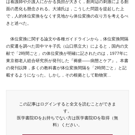
は看護師や介護人にかかる負担が大きく，創周辺の刺激による創
面の悪化も懸念される。大浦氏は，こうした問題を提起した上
で，人的体位変換をなくす見地から体位変換の在り方を考えるべ
きと述べた。
体位変換に関する論文や各種ガイドラインから，体位変換間隔
の変遷を調べた田中マキ子氏（山口県立大）によると，国内の文
献で「2時間ごと」の体位変換が明確に記されたのは，1977年に
東京都老人総合研究所が発刊した『褥瘡――病態とケア』。本書
の発刊以降，多くの教科書が体位変換間隔を「2時間ごと」と記
載するようになった。しかし，その根拠として動物実...
この記事はログインすると全文を読むことができま
す。
医学書院IDをお持ちでない方は医学書院IDを取得（無
料）ください。