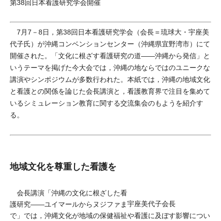
第38回日本看護研究学会開催
7月7－8日，第38回日本看護研究学会（会長＝琉球大・宇座美
代子氏）が沖縄コンベンションセンター（沖縄県宜野湾市）にて
開催された。「文化に根ざす看護研究の道――沖縄から発信」と
いうテーマを掲げた今大会では，沖縄の地ならではのユニークな
講演やシンポジウムが多数行われた。本紙では，沖縄の地域文化
と看護との関係を論じた会長講演と，看護教育界で注目を集めて
いるシミュレーション教育に関する交流集会のもようを紹介す
る。
地域文化を尊重した看護を
会長講演「沖縄の文化に根ざした看
宇座美代子会長
護研究――ユイマールからヌジファま
で」では，沖縄文化が地域の保健福祉や看護に及ぼす影響につい