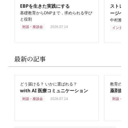
EBPを生きた実践にする
ストレ
ージへ
基礎教育からDNPまで，求められる学び
と役割
中村雅俊
対談・座談会
2026.07.14
インタビ
最新の記事
どう届ける？ いかに選ばれる？
教育の再
with AI 医療コミュニケーション
薬剤師
対談・座談会
2026.07.14
対談・座