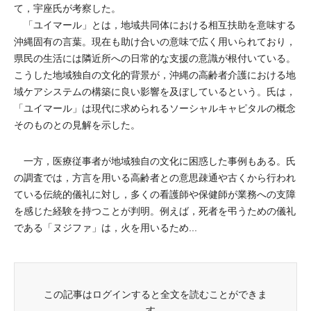
て，宇座氏が考察した。
「ユイマール」とは，地域共同体における相互扶助を意味する
沖縄固有の言葉。現在も助け合いの意味で広く用いられており，
県民の生活には隣近所への日常的な支援の意識が根付いている。
こうした地域独自の文化的背景が，沖縄の高齢者介護における地
域ケアシステムの構築に良い影響を及ぼしているという。氏は，
「ユイマール」は現代に求められるソーシャルキャピタルの概念
そのものとの見解を示した。
一方，医療従事者が地域独自の文化に困惑した事例もある。氏
の調査では，方言を用いる高齢者との意思疎通や古くから行われ
ている伝統的儀礼に対し，多くの看護師や保健師が業務への支障
を感じた経験を持つことが判明。例えば，死者を弔うための儀礼
である「ヌジファ」は，火を用いるため...
この記事はログインすると全文を読むことができま
す。