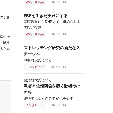
対談・座談会
2026.07.14
EBPを生きた実践にする
けで判断
基礎教育からDNPまで，求められる
学びと役割
対談・座談会
2026.07.14
蘇生予
・陽性
ストレッチング研究の新たなス
導入とい
テージへ
中村雅俊氏に聞く
インタビュー
2026.07.14
藤澤雄太氏に聞く
患者と信頼関係を築く動機づけ
面接
説得ではなく伴走で変化を促す
インタビュー
2026.07.14