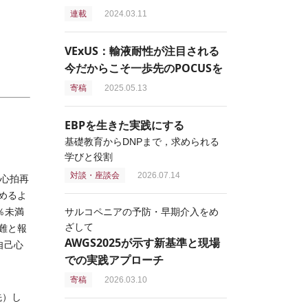
連載
2024.03.11
VExUS：輸液耐性が注目される
今だからこそ一歩先のPOCUSを
寄稿
2025.05.13
EBPを生きた実践にする
基礎教育からDNPまで，求められる
学びと役割
対談・座談会
2026.07.14
己心拍再
めるよ
％未満
サルコペニアの予防・早期介入をめ
ざして
難と報
AWGS2025が示す新基準と現場
自己心
での実践アプローチ
寄稿
2026.03.10
先）し