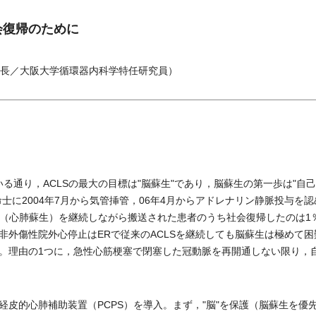
会復帰のために
長／大阪大学循環器内科学特任研究員）
る通り，ACLSの最大の目標は"脳蘇生"であり，脳蘇生の第一歩は"自
士に2004年7月から気管挿管，06年4月からアドレナリン静脈投与を認
R（心肺蘇生）を継続しながら搬送された患者のうち社会復帰したのは1
非外傷性院外心停止はERで従来のACLSを継続しても脳蘇生は極めて困
68153］）。理由の1つに，急性心筋梗塞で閉塞した冠動脈を再開通しない限り，
皮的心肺補助装置（PCPS）を導入。まず，"脳"を保護（脳蘇生を優