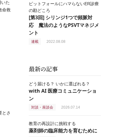
用いた
ピットフォールにハマらないER診療
救命救
の勘どころ
[第3回] シリンジ1つで頻脈対
応 魔法のようなPSVTマネジメ
ント
連載
2022.08.08
最新の記事
どう届ける？ いかに選ばれる？
with AI 医療コミュニケーショ
ン
対談・座談会
2026.07.14
要とさ
教育の再設計に挑戦する
薬剤師の臨床能力を育むために