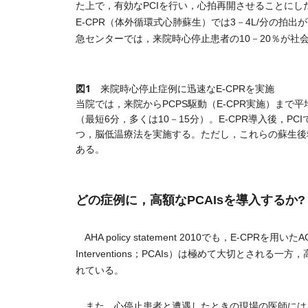
た上で，有効なPCIを行い，心拍再開させることにし
E-CPR（体外循環式心肺蘇生）では3－4L/分の拍出
急センターでは，来院時心停止患者の10－20％が社
図1
来院時心停止症例に迅速なE-CPRを実施
当院では，来院からPCPS駆動（E-CPR実施）まで平
（最短6分，多くは10－15分）。E-CPR導入後，PC
つ，脳低温療法を実施する。ただし，これらの蘇生後
ある。
どの症例に，高額なPCAIsを導入するか?
AHA policy statement 2010でも，E-CPRを用
Interventions；PCAIs）は極めて大切と
れている。
また，心停止患者と遭遇したときの現場の医師には