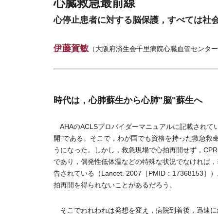
心臓救急最前線
心停止患者に対する脳保護，すべては社
伊藤賀敏
（大阪府済生会千里病院心臓血管センター
時代は，心肺蘇生から心肺"脳"蘇生へ
AHAのACLSプロバイダーマニュアルに記載されてい
開"である。そこで，わが国でも資格を持った救急救命
うになった。しかし，救急現場で心拍再開せず，CP
であり，偶発性低体温などの特殊な状況でなければ，
告されている（Lancet. 2007［PMID：173
拍再開を得られないことがあるだろう。
そこでわれわれは発想を変え，病院到着後，迅速に経