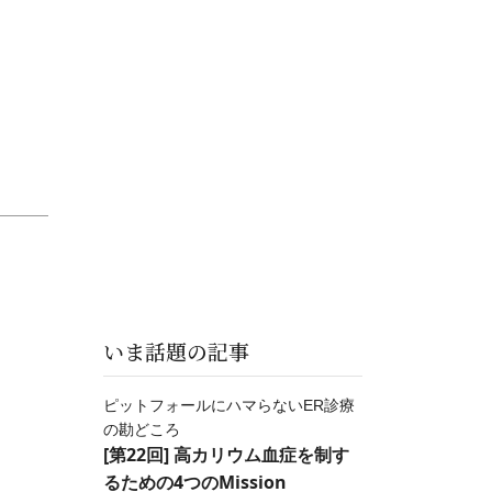
いま話題の記事
ピットフォールにハマらないER診療
の勘どころ
[第22回] 高カリウム血症を制す
るための4つのMission