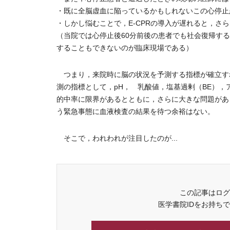
・既に全脳虚血に陥っているかもしれないこの心停止
・しかし悩むことで，E-CPRの導入が遅れると，さ
（当院では心停止後60分前後の患者でも社会復帰す
することもできないのが臨床現場である）
つまり，来院時に脳の状況を予測する指標が確立す
測の指標として，pH， 乳酸値，塩基過剰（BE），ア
的中率に限界があるとともに，さらに大きな問題があ
う緊急事態に血液検査の結果を待つ余裕はない。
そこで，われわれが注目したのが...
この記事はログ
医学書院IDをお持ち