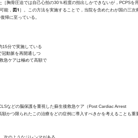
た［胸骨圧迫では自己心拍の30％程度の拍出しかできないが，PCPSを
図1
が可能，
］。この方法を実施することで，当院を含めたわが国の三次
会復帰に至っている。
均15分で実施している
Iで冠動脈を再開通しつ
救急ケアは極めて高額で
いたACLSなどの脳保護を重視した蘇生後救急ケア（Post Cardiac Arrest
される一方，高額かつ限られたこの治療をどの症例に導入すべきかを考えることも重
，次のようなジレンマがある。