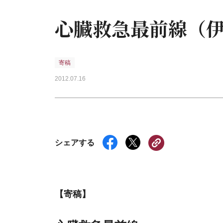
心臓救急最前線（
寄稿
2012.07.16
シェアする
【寄稿】