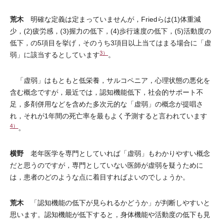
荒木
明確な定義は定まっていませんが，Friedらは(1)体重減
少，(2)疲労感，(3)握力の低下，(4)歩行速度の低下，(5)活動度の
低下，の5項目を挙げ，そのうち3項目以上当てはまる場合に「虚
3）
弱」に該当するとしています
。
「虚弱」はもともと低栄養，サルコペニア，心理状態の悪化を
含む概念ですが，最近では，認知機能低下，社会的サポート不
足，多剤併用などを含めた多次元的な「虚弱」の概念が提唱さ
れ，それが1年間の死亡率を最もよく予測すると言われています
4）
。
横野
老年医学を専門としていれば「虚弱」もわかりやすい概念
だと思うのですが，専門としていない医師が虚弱を疑うために
は，患者のどのような点に着目すればよいのでしょうか。
荒木
「認知機能の低下が見られるかどうか」が判断しやすいと
思います。認知機能が低下すると，身体機能や活動度の低下も見