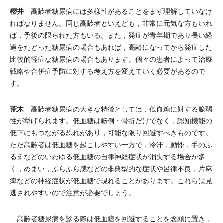
櫻井
高齢者糖尿病には多様性があることをまず理解していなけ
ればなりません。同じ高齢者といえども，非常に元気な方もいれ
ば，予後の限られた方もいる。また，発症が青年期であり長い経
過をたどった糖尿病の場合もあれば，高齢になってから発症した
比較的軽症な糖尿病の場合もあります。個々の患者によって治療
戦略や合併症予防に対する考え方を変えていく必要があるので
す。
荒木
高齢者糖尿病の大きな特徴としては，低血糖に対する脆弱
性が挙げられます。低血糖は転倒・骨折だけでなく，認知機能の
低下にもつながる恐れがあり，可能な限り回避すべきものです。
ただ高齢者は低血糖を起こしやすい一方で，冷汗，動悸，手のふ
るえなどのいわゆる低血糖の自律神経症状が消失する場合が多
く，めまい，ふらふら感などの非典型的な症状や呂律不良，片麻
痺などの神経症状が低血糖で現れることがあります。これらは見
逃されやすいので注意が必要でしょう。
高齢者糖尿病を診る際は低血糖を回避することを念頭に置き，