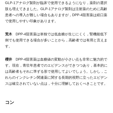
GLP-1アナログ製剤が臨床で使用できるようになり，薬剤の選択
肢も増えてきました。GLP-1アナログ製剤は注射薬のために高齢
患者への導入が難しい場合もありますが，DPP-4阻害薬は経口薬
で使用しやすい印象があります。
荒木
DPP-4阻害薬は単独では低血糖が生じにくく，腎機能低下
例でも使用できる場合が多いことから，高齢者では有用と言えま
す。
櫻井
DPP-4阻害薬は血糖値の変動が小さい点も非常に魅力的で
す。現在，青壮年患者でのエビデンスができつつあり，基本的に
は高齢者もそれに準ずる形で使用してよいでしょう。しかし，こ
れらのインクレチン関連薬に関する長期的視野に立ったエビデン
スは確立されていない点は，十分に理解しておくべきことです。
コン