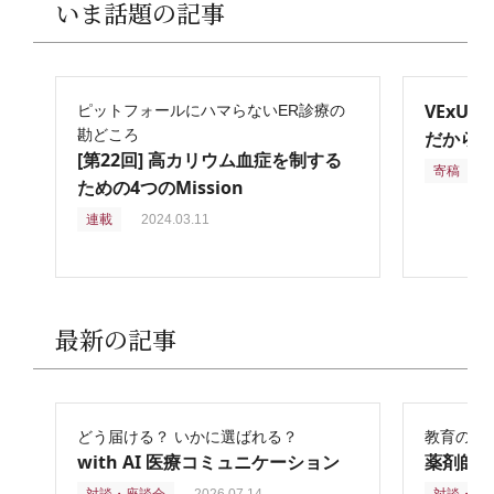
いま話題の記事
VExU
ピットフォールにハマらないER診療の
勘どころ
だからこ
[第22回] 高カリウム血症を制する
寄稿
2
ための4つのMission
連載
2024.03.11
最新の記事
どう届ける？ いかに選ばれる？
教育の再
with AI 医療コミュニケーション
薬剤師