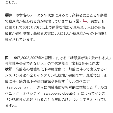
ました。
櫻井
厚労省のデータを年代別に見ると，高齢者に当たる年齢層
1）
図
で糖尿病が疑われる方が急増していますね（
）
。男女とも
に主として60代と70代以上で顕著な増加が見られ，人口の超高
齢化が進む現在，高齢者の実に3人に1人が糖尿病かその予備軍と
推定されています。
図
1997,2002,2007年の調査における「糖尿病が強く疑われる人
可能性を否定できない人」の年代別割合（文献1を基に作成）
横野
高齢者の耐糖能低下や糖尿病は，加齢に伴って出現するイ
ンスリン分泌不全とインスリン抵抗性が要因です。最近では，加
齢に伴う筋力低下や筋肉量減少を指す「サルコペニア
（sarcopenia）」，さらに内臓脂肪が相対的に増加した「サルコ
ペニック・オベシティ（sarcopenic obesity）」によってインス
リン抵抗性が惹起されることも主因のひとつとして考えられてい
ますね。