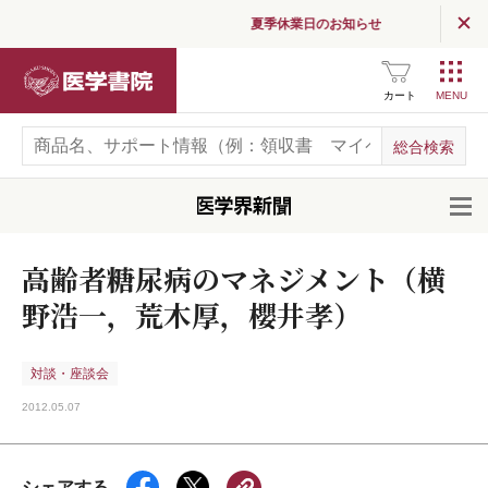
夏季休業日のお知らせ
医学書院
カート
開
高齢者糖尿病のマネジメント（横
野浩一，荒木厚，櫻井孝）
対談・座談会
2012.05.07
シェアする