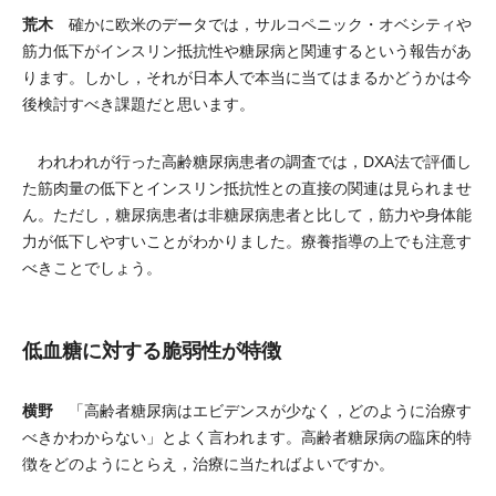
荒木
確かに欧米のデータでは，サルコペニック・オベシティや
筋力低下がインスリン抵抗性や糖尿病と関連するという報告があ
ります。しかし，それが日本人で本当に当てはまるかどうかは今
後検討すべき課題だと思います。
われわれが行った高齢糖尿病患者の調査では，DXA法で評価し
た筋肉量の低下とインスリン抵抗性との直接の関連は見られませ
ん。ただし，糖尿病患者は非糖尿病患者と比して，筋力や身体能
力が低下しやすいことがわかりました。療養指導の上でも注意す
べきことでしょう。
低血糖に対する脆弱性が特徴
横野
「高齢者糖尿病はエビデンスが少なく，どのように治療す
べきかわからない」とよく言われます。高齢者糖尿病の臨床的特
徴をどのようにとらえ，治療に当たればよいですか。