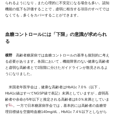
られるようになり，また心理的に不安定になる場合も多い。認知
機能の低下を評価することで，虚弱に相当する項目のすべてでは
なくても，多くをカバーすることができます。
血糖コントロールには「下限」の意識が求められ
る
横野
高齢者糖尿病では血糖コントロールの基準も個別的に考え
る必要があります。各国において，機能障害のない健康な高齢者
と虚弱な高齢者とで2段階に分けたガイドラインが散見されるよ
うになりました。
米国老年医学会は，健康な高齢者はHbA1c 7.0％（以下，
HbA1c値はすべてNGSP値で表記）未満としていますが，虚弱高
齢者や余命が5年以下と推定される高齢者は8.0％未満としていま
5）
す
。一方で日本糖尿病学会では，基本的には高齢者の血糖管
理目標値を空腹時血糖140mg/dL，HbA1c 7.4％以下としながら