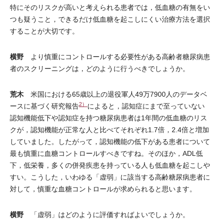
特にそのリスクが高いと考えられる患者では，低血糖の有無をい
つも疑うこと，できるだけ低血糖を起こしにくい治療方法を選択
することが大切です。
横野
より慎重にコントロールする必要性がある高齢者糖尿病患
者のスクリーニングは，どのように行うべきでしょうか。
荒木
米国における65歳以上の退役軍人49万7900人のデータベ
2）
ースに基づく研究報告
によると，認知症にまで至っていない
認知機能低下や認知症を持つ糖尿病患者は1年間の低血糖のリス
クが，認知機能が正常な人と比べてそれぞれ1.7倍，2.4倍と増加
していました。したがって，認知機能の低下がある患者について
最も慎重に血糖コントロールすべきですね。そのほか，ADL低
下，低栄養，多くの併発疾患を持っている人も低血糖を起こしや
すい。こうした，いわゆる「虚弱」に該当する高齢糖尿病患者に
対して，慎重な血糖コントロールが求められると思います。
横野
「虚弱」はどのように評価すればよいでしょうか。