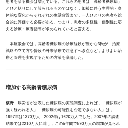
患者を診る機会は増えている。これらの患者は「高齢者糖尿病」
とひと括りにして診られるものではなく，加齢に伴う生理的・身
体的な変化からそれぞれの生活背景まで，一人ひとりの患者を総
合的に評価する必要がある。つまり，患者の多様性・個別性に応
える診療・療養指導が求められていると言える。
本座談会では，高齢者糖尿病の診療経験が豊かな3氏が，治療
戦略の立て方や普段の外来診療で注意すべき点など，よりよい治
療と管理を実現するための方策を議論した。
増加する高齢者糖尿病
横野
厚労省が公表した糖尿病の実態調査によれば，「糖尿病が
強く疑われる人」「糖尿病の可能性を否定できない人」は，
1997年は1370万人，2002年は1620万人でした。2007年の調査
結果では2210万人に達し，この5年間で590万人の増加が見られ