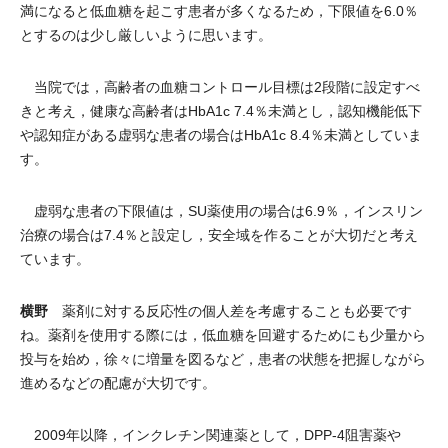
満になると低血糖を起こす患者が多くなるため，下限値を6.0％
とするのは少し厳しいように思います。
当院では，高齢者の血糖コントロール目標は2段階に設定すべ
きと考え，健康な高齢者はHbA1c 7.4％未満とし，認知機能低下
や認知症がある虚弱な患者の場合はHbA1c 8.4％未満としていま
す。
虚弱な患者の下限値は，SU薬使用の場合は6.9％，インスリン
治療の場合は7.4％と設定し，安全域を作ることが大切だと考え
ています。
横野
薬剤に対する反応性の個人差を考慮することも必要です
ね。薬剤を使用する際には，低血糖を回避するためにも少量から
投与を始め，徐々に増量を図るなど，患者の状態を把握しながら
進めるなどの配慮が大切です。
2009年以降，インクレチン関連薬として，DPP-4阻害薬や