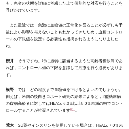
も，患者の状態を詳細に考慮した上で個別的な対応を行うことを
呼びかけています。
また最近では，急激に血糖値の正常化を図ることが必ずしも予
後によい影響を与えないこともわかってきたため，血糖コントロ
ールの下限値を設定する必要性も指摘されるようになりました
ね。
櫻井
そうですね。特に虚弱に該当するような高齢者糖尿病であ
れば，コントロール値の下限を意識して治療を行う必要がありま
す。
横野
では，どの程度まで血糖値を下げるとよいのでしょうか。
例えば，米国の後向きコホート研究の結果によると，2型糖尿病
の虚弱高齢者に対してはHbA1c 6.0％以上8.0％未満の幅でコント
6）
ロールすることが推奨されています
。
荒木
SU薬やインスリンを使用している場合は，HbA1c 7.0％未