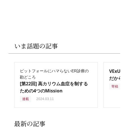
いま話題の記事
VExU
ピットフォールにハマらないER診療の
勘どころ
だからこ
[第22回] 高カリウム血症を制する
寄稿
2
ための4つのMission
連載
2024.03.11
最新の記事