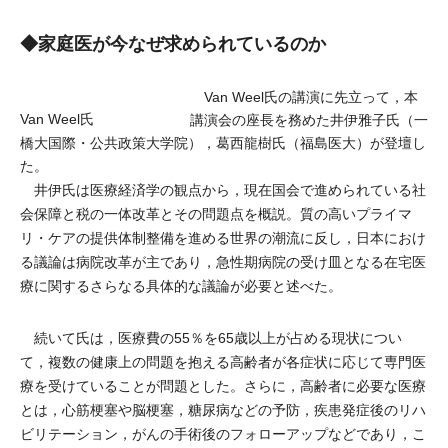
◆家庭医が今なぜ求められているのか
Van Weel氏の講演に先立って，本
Van Weel氏
講演会の座長を務めた井伊雅子氏（一
橋大国際・公共政策大学院），葛西龍樹氏（福島医大）が登壇し
た。
井伊氏は医療経済学の観点から，現在国会で進められている社
会保障と税の一体改革とその問題点を概説。質の高いプライマ
リ・ケアの提供体制整備を進める世界の潮流に反し，日本におけ
る議論は病院改革が主であり，急性期病院の受け皿となる在宅医
療に関するさらなる具体的な議論が必要と述べた。
続いて氏は，医療費の55％を65歳以上が占める現状につい
て，複数の健康上の問題を抱える高齢者が各症状に応じて専門医
療を受けていることが問題とした。さらに，高齢者に必要な医療
とは，心筋梗塞や脳梗塞，糖尿病などの予防，疾患発症後のリハ
ビリテーション，がんの手術後のフォローアップなどであり，こ