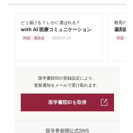
どう届ける？ いかに選ばれる？
教育の再
with AI 医療コミュニケーション
薬剤師
対談・座談会
2026.07.14
対談・座
医学書院IDの登録設定により、
更新通知をメールで受け取れます。
医学書院IDを取得
医学界新聞公式SNS