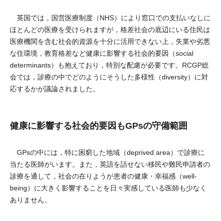
英国では，国営医療制度（NHS）により窓口での支払いなしに
ほとんどの医療を受けられますが，格差社会の底辺にいる住民は
医療機関を含む社会的資源を十分に活用できない上，失業や劣悪
な住環境，教育格差など健康に影響する社会的要因（social
determinants）も抱えており，特別な配慮が必要です。RCGP総
会では，診療の中でどのようにそうした多様性（diversity）に対
応するかが議論されました。
健康に影響する社会的要因もGPsの守備範囲
GPsの中には，特に困窮した地域（deprived area）で診療に
当たる医師がいます。また，英語を話せない移民や難民申請者の
診療を通して，社会の在りようが患者の健康・幸福感（well-
being）に大きく影響することを日々実感している医師も少なく
ありません。