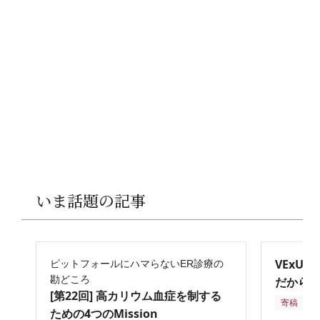
いま話題の記事
VExU
ピットフォールにハマらないER診療の
勘どころ
だからこ
[第22回] 高カリウム血症を制する
寄稿
2
ための4つのMission