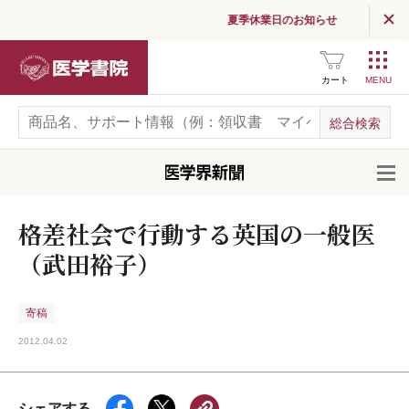
夏季休業日のお知らせ
医学書院
カート
開
格差社会で行動する英国の一般医
（武田裕子）
寄稿
2012.04.02
シェアする