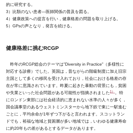
的に研究する。
3）比類のない患者―医師関係の普及を図る。
4）健康政策への提言を行い，健康格差の問題を取り上げる。
5）GPsの声となり，発言を続ける。
健康格差に挑むRCGP
昨年のRCGP総会のテーマは"Diversity in Practice"（多様性に
対応する診療）でした。英国は，昔ながらの階級制度に加え旧宗
主国として多くの移民を受け入れており，社会における格差の存
在が常に意識されています。昨夏に起きた暴動の背景にも，貧困
1）
や失業といった社会問題がある可能性が指摘されました
。特
にロンドン東部には社会経済的に恵まれない水準の人々が多く，
国会議事堂のあるウェストミンスターから地下鉄で東に一駅進む
ごとに，平均余命が1年ずつ下がると言われます。スコットラン
ドでも，裕福な地域と貧困層が多い地域では，いわゆる健康寿命
に約20年もの差があるとするデータがあります。