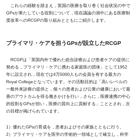
これらの経験を踏まえ，英国の医療を取り巻く社会状況の中で
GPsが果たしている役割について，現在議論の渦中にある医療制
度改革へのRCGPの取り組みとともにご紹介します。
プライマリ・ケアを担うGPsが設立したRCGP
RCGPは「英国内外で優れた総合診療および患者ケアの提供に
努める，プライマリ・ケアに携わる家庭医の団体」として1952
年に設立され，現在では4万5000人もの会員を有する最大の
Royal Collegeとなっています。その活動目的は「高いレベルの
一般外来診療の提供と，個々の患者および公衆の健康において最
善のアウトカムを得る働きかけを行い，さらに，医療連携の中心
的役割をGPsが担い，医療の質向上に貢献する」こととされ，次
の目標が掲げられています。
1）優れたGPsの育成を，患者およびその家族とともに行う。
2）プライマリ・ケアを医学の学術的一領域として確立し，科学