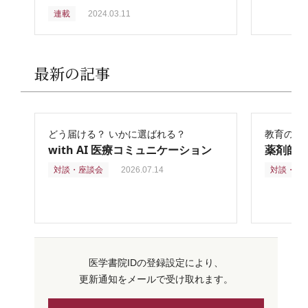
連載
2024.03.11
最新の記事
どう届ける？ いかに選ばれる？
教育の再
with AI 医療コミュニケーション
薬剤師
対談・座談会
2026.07.14
対談・座
医学書院IDの登録設定により、
更新通知をメールで受け取れます。