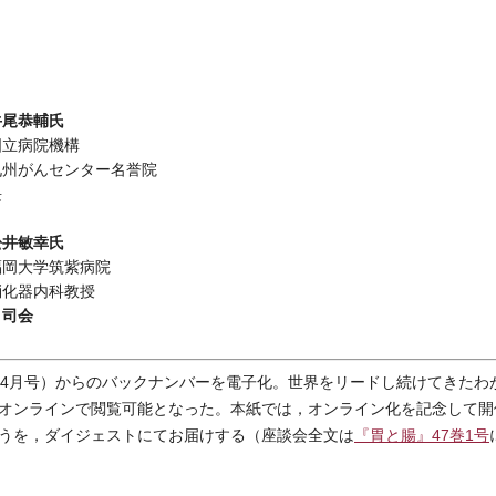
牛尾恭輔氏
国立病院機構
九州がんセンター名誉院
長
松井敏幸氏
福岡大学筑紫病院
消化器内科教授
＝司会
6年4月号）からのバックナンバーを電子化。世界をリードし続けてきたわ
オンラインで閲覧可能となった。本紙では，オンライン化を記念して開
うを，ダイジェストにてお届けする（座談会全文は
『胃と腸』47巻1号