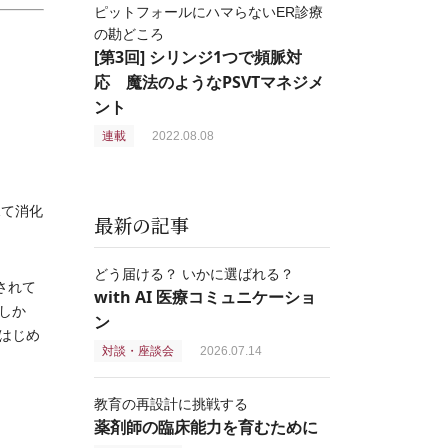
ピットフォールにハマらないER診療
の勘どころ
[第3回] シリンジ1つで頻脈対
応 魔法のようなPSVTマネジメ
ント
連載
2022.08.08
見て消化
最新の記事
どう届ける？ いかに選ばれる？
されて
with AI 医療コミュニケーショ
しか
ン
はじめ
対談・座談会
2026.07.14
教育の再設計に挑戦する
薬剤師の臨床能力を育むために