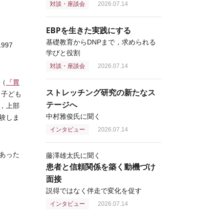
対談・座談会
2026.07.14
EBPを生きた実践にする
基礎教育からDNPまで，求められる
997
学びと役割
対談・座談会
2026.07.14
（
『胃
ストレッチング研究の新たなス
，子ども
テージへ
，上部
中村雅俊氏に聞く
験しま
インタビュー
2026.07.14
あった
藤澤雄太氏に聞く
患者と信頼関係を築く動機づけ
面接
説得ではなく伴走で変化を促す
インタビュー
2026.07.14