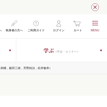
閉じ
へ
執筆者の方へ
ご利用ガイド
ログイン
カート
学ぶ
（学会・セミナー）
尾恭輔，飯田三雄，芳野純治，松井敏幸）