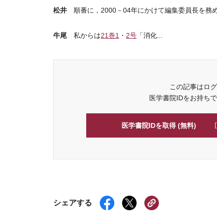
松井
順番に，2000－04年にかけて編集委員長を
牛尾
私からは
21巻1
・
2号
「消化...
この記事はログ
医学書院IDをお持ち
医学書院IDを取得 (無料)
シェアする