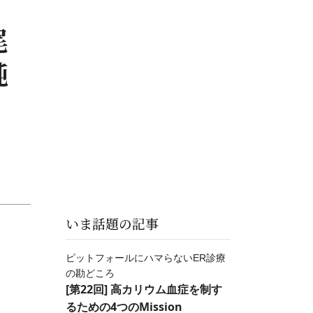
尾
純
いま話題の記事
ピットフォールにハマらないER診療
の勘どころ
[第22回] 高カリウム血症を制す
るための4つのMission