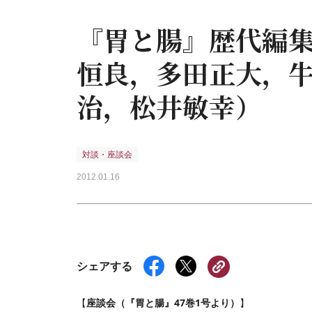
『胃と腸』歴代編集
恒良，多田正大，
治，松井敏幸）
対談・座談会
2012.01.16
シェアする
座談会（『胃と腸』47巻1号より）
【
】