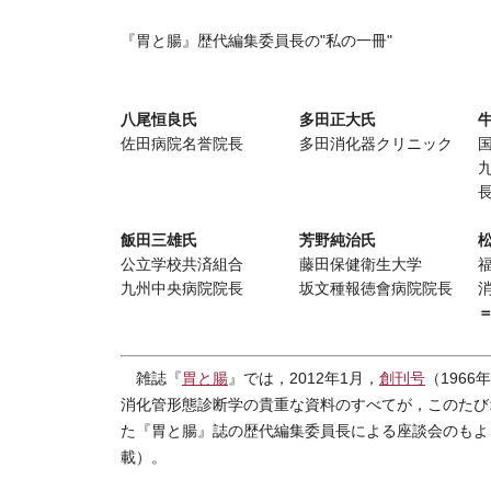
『胃と腸』歴代編集委員長の"私の一冊"
八尾恒良氏
多田正大氏
佐田病院名誉院長
多田消化器クリニック
飯田三雄氏
芳野純治氏
公立学校共済組合
藤田保健衛生大学
九州中央病院院長
坂文種報徳會病院院長
雑誌『
胃と腸
』では，2012年1月，
創刊号
（196
消化管形態診断学の貴重な資料のすべてが，このたび
た『胃と腸』誌の歴代編集委員長による座談会のもよ
載）。