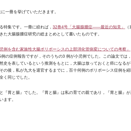
生に一冊を挙げていただきます。
る特集です。一冊に絞れば，
32巻4号「大腸腺腫症――最近の知見」
（1
きた大腸腺腫症研究の総まとめとして書いたものです。
児例を含む家族性大腸ポリポーシスの上部消化管病変についての考察」
家系5例の症例報告ですが，そのうちの3 例が小児例でした。この論文では
然史を表しているという推測をもとに，大腸は放っておくと癌になるが
その後，私が九大を退官するまでに，百十何例のポリポーシス症例を経
全く同じでした。
と『胃と腸』でした。『胃と腸』は私の育ての親であり，『胃と腸』が
います。