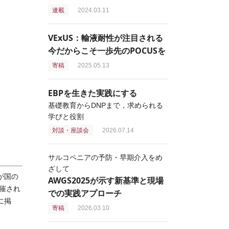
連載
2024.03.11
VExUS：輸液耐性が注目される
今だからこそ一歩先のPOCUSを
寄稿
2025.05.13
EBPを生きた実践にする
基礎教育からDNPまで，求められる
学びと役割
対談・座談会
2026.07.14
サルコペニアの予防・早期介入をめ
ざして
が国の
AWGS2025が示す新基準と現場
催され
での実践アプローチ
に掲
寄稿
2026.03.10