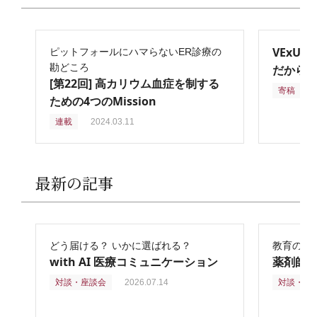
VExU
ピットフォールにハマらないER診療の
勘どころ
だからこ
[第22回] 高カリウム血症を制する
寄稿
2
ための4つのMission
連載
2024.03.11
最新の記事
どう届ける？ いかに選ばれる？
教育の再
with AI 医療コミュニケーション
薬剤師
対談・座談会
2026.07.14
対談・座