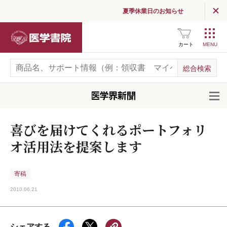
夏季休業日のお知らせ
医学書院
カート
開
喜びを届けてくれるポートフォリ
オ活用法を提案します
寄稿
2010.06.21
シェアする