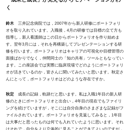
く
鈴木
三井記念病院では，2007年から新人研修にポートフォリ
オを取り入れています。入職後，4月の研修では目標の立て方も
指導し，新人看護師はこの日からポートフォリオを作り始めま
す。翌年3月には，それを再構築してプレゼンテーションする研
修を行います。ポートフォリオはキャリアの可視化や目標管理の
面接ばかりでなく，仲間同士の「知の共有」ツールともなってい
ます。この座談会では実際に臨床現場でどのようにポートフォリ
オが活きているのか，皆さんに聞いてみたいと思います。秋定さ
んにとって，ポートフォリオはどのような存在ですか。
秋定
成長の記録，軌跡だと思います。私は入職1年目の新人研
修のときにポートフォリオと出合い，4年目の現在でもファイリ
ングを続けていますが，そこには自分自身のさまざまな記録がフ
ァイルされています。ポートフォリオを見返してみると，1年目
は大事だと思ったものは何でも入れていたように思います。それ
はそれで，自分をより立体的に見ることができてよいのですが，