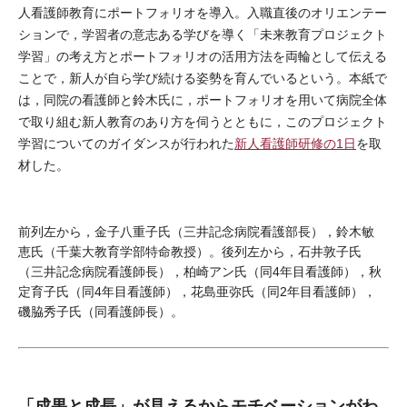
人看護師教育にポートフォリオを導入。入職直後のオリエンテー
ションで，学習者の意志ある学びを導く「未来教育プロジェクト
学習」の考え方とポートフォリオの活用方法を両輪として伝える
ことで，新人が自ら学び続ける姿勢を育んでいるという。本紙で
は，同院の看護師と鈴木氏に，ポートフォリオを用いて病院全体
で取り組む新人教育のあり方を伺うとともに，このプロジェクト
学習についてのガイダンスが行われた
新人看護師研修の1日
を取
材した。
前列左から，金子八重子氏（三井記念病院看護部長），鈴木敏
恵氏（千葉大教育学部特命教授）。後列左から，石井敦子氏
（三井記念病院看護師長），柏崎アン氏（同4年目看護師），秋
定育子氏（同4年目看護師），花島亜弥氏（同2年目看護師），
磯脇秀子氏（同看護師長）。
「成果と成長」が見えるからモチベーションがわ