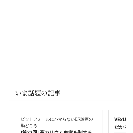
いま話題の記事
VExU
ピットフォールにハマらないER診療の
勘どころ
だからこ
[第22回] 高カリウム血症を制する