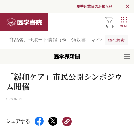
夏季休業日のお知らせ
医学書院
カート
開
「緩和ケア」市民公開シンポジウ
ム開催
2009.02.23
シェアする