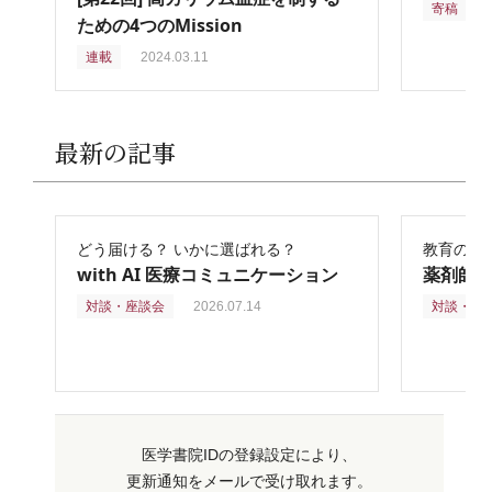
寄稿
2
ための4つのMission
連載
2024.03.11
最新の記事
どう届ける？ いかに選ばれる？
教育の再
with AI 医療コミュニケーション
薬剤師
対談・座談会
2026.07.14
対談・座
医学書院IDの登録設定により、
更新通知をメールで受け取れます。