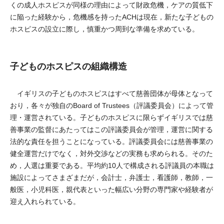
くの成人ホスピスが同様の理由によって財政危機，ケアの質低下
に陥った経験から，危機感を持ったACHは現在，新たな子どもの
ホスピスの設立に際し，慎重かつ周到な準備を求めている。
子どものホスピスの組織構造
イギリスの子どものホスピスはすべて慈善団体が母体となって
おり，各々が独自のBoard of Trustees（評議委員会）によって管
理・運営されている。子どものホスピスに限らずイギリスでは慈
善事業の監督にあたってはこの評議委員会が管理，運営に関する
法的な責任を担うことになっている。評議委員会には慈善事業の
健全運営だけでなく，対外交渉などの実務も求められる。そのた
め，人選は重要である。平均約10人で構成される評議員の本職は
施設によってさまざまだが，会計士，弁護士，看護師，教師，一
般医，小児科医，親代表といった幅広い分野の専門家や経験者が
迎え入れられている。