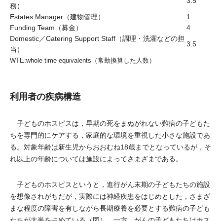
3.5
務）
Estates Manager（建物管理）
1
Funding Team（募金）
4
Domestic／Catering Support Staff（調理・洗濯などの担
3.5
当）
WTE:whole time equivalents（常勤換算した人数）
利用者の疾病構造
子どものホスピスは，早期の死をまぬがれない難病の子どもた
ちを専門的にケアする，家庭的な環境を重視した小さな施設であ
る。対象年齢は新生児からおおむね18歳までとなっているが，そ
れ以上の年齢については施設によってさまざまである。
子どものホスピスというと，進行がん末期の子どもたちの施設
を想像されがちだが，実際には神経疾患をはじめとした，さまざ
まな程度の障害を有しながら長期療養を必要とする難病の子ども
たちが大半を占めている（図）。一方，がんの子どもたちはホス