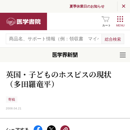
夏季休業日のお知らせ
医学書院
カート
開
英国・子どものホスピスの現状
（多田羅竜平）
寄稿
2008.04.21
シェアする