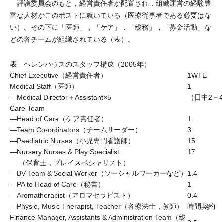
評議委員会のもと，経営責任者が配置され，組織運営の経験豊
富な人材がこのポストに就いている（医療従事者である必要はな
い）。その下に「医師」，「ケア」，「総務」，「募金活動」な
どの各チームが組織されている（表）。
表
ヘレンハウスのスタッフ構成（2005年）
Chief Executive（経営責任者）
1WTE
Medical Staff（医師）
1
―Medical Director＋Assistant×5
（日中2－4
Care Team
―Head of Care（ケア責任者）
1
―Team Co-ordinators（チームリーダー）
3
―Paediatric Nurses（小児専門看護師）
15
―Nursery Nurses & Play Specialist
17
（保育士，プレイスペシャリスト）
―BV Team & Social Worker（ソーシャルワーカーなど）
1.4
―PA to Head of Care（秘書）
1
―Aromatherapist（アロマセラピスト）
0.4
―Physio, Music Therapist, Teacher（各療法士，教師）
時間契約
Finance Manager, Assistants & Administration Team（総