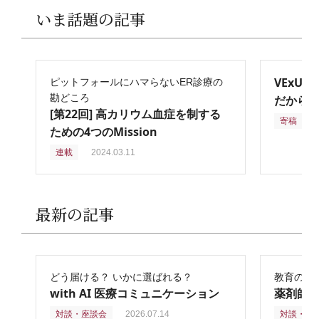
いま話題の記事
VExU
ピットフォールにハマらないER診療の
勘どころ
だからこ
[第22回] 高カリウム血症を制する
寄稿
2
ための4つのMission
連載
2024.03.11
最新の記事
どう届ける？ いかに選ばれる？
教育の再
with AI 医療コミュニケーション
薬剤師
対談・座談会
2026.07.14
対談・座