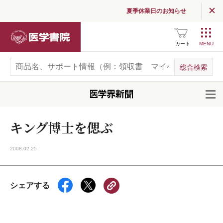
夏季休業日のお知らせ
医学書院
カート
開
キング博士を偲ぶ
2008.02.25
シェアする