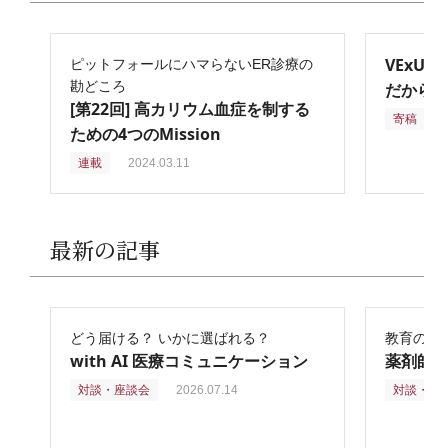
VExU
ピットフォールにハマらないER診療の
勘どころ
だからこ
[第22回] 高カリウム血症を制する
寄稿
2
ための4つのMission
連載
2024.03.11
最新の記事
どう届ける？ いかに選ばれる？
教育の再
with AI 医療コミュニケーション
薬剤師
対談・座談会
2026.07.14
対談・座