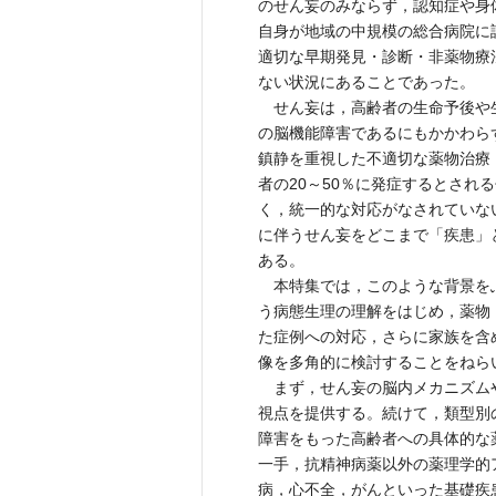
のせん妄のみならず，認知症や身
自身が地域の中規模の総合病院に
適切な早期発見・診断・非薬物療
ない状況にあることであった。
せん妄は，高齢者の生命予後や生
の脳機能障害であるにもかかわら
鎮静を重視した不適切な薬物治療
者の20～50％に発症するとさ
く，統一的な対応がなされていな
に伴うせん妄をどこまで「疾患」
ある。
本特集では，このような背景を
う病態生理の理解をはじめ，薬物
た症例への対応，さらに家族を含
像を多角的に検討することをねら
まず，せん妄の脳内メカニズム
視点を提供する。続けて，類型別
障害をもった高齢者への具体的な
一手，抗精神病薬以外の薬理学的
病，心不全，がんといった基礎疾