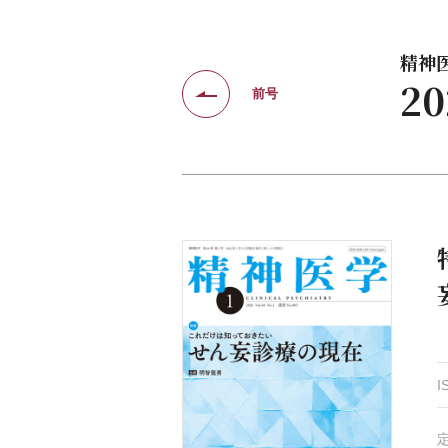
精神医学
2
前号
I