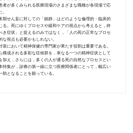
患者が多くみられる医療現場のさまざまな職種が各現場で応
た。
末期せん妄に対しての「鎮静」はどのような倫理的・臨床的
じる。死にゆくプロセスや緩和ケアの視点から考えると，終
べき症状」と捉えるのみではなく，「人の死の正常なプロセ
的な視点も必要かもしれない。
対策において精神保健の専門家が果たす役割は重要である。
ら構成される多彩な症候群を，単なる一つの精神症状として
を加え，さらには，多くの人が通る死の自然なプロセスとい
本特集が，診療の第一線に立つ医療関係者にとって，幅広い
一助となることを願っている。