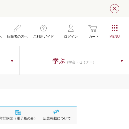
閉じ
へ
執筆者の方へ
ご利用ガイド
ログイン
カート
学ぶ
（学会・セミナー）
年間購読
（電子版のみ）
広告掲載
について