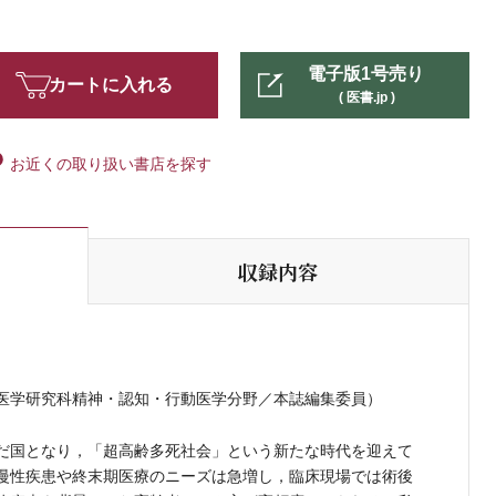
電子版1号売り
カートに入れる
( 医書.jp )
お近くの取り扱い書店を探す
収録内容
医学研究科精神・認知・行動医学分野／本誌編集委員）
だ国となり，「超高齢多死社会」という新たな時代を迎えて
慢性疾患や終末期医療のニーズは急増し，臨床現場では術後