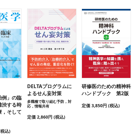
DELTAプログラムに
研修医のための精神科
よるせん妄対策
ハンドブック 第2版
治例」の臨
多職種で取り組む予防，対
難渋する時
定価 3,850円 (税込)
応，情報共有
療，そして
定価 2,860円 (税込)
(税込)