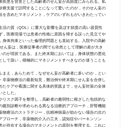
体疾患を背景とした高齢者のせん妄が高頻度にみられる。私
診療支援で訪問することになって驚いたのが，そのせん妄の
法を含めたマネジメント，ケアのいずれもがいきわたってい
活の質（QOL）に重大な影響を及ぼす頻度の高い器質性
ず，医療現場では患者の性格に原因を帰する誤った見立てや
，身体拘束といった倫理的問題とも直結する。入院中の高齢
れるせん妄は，医療従事者の間でも依然として理解の差が大き
いのが現状である。また終末期においては，身体状態の悪化
として扱い，積極的にマネジメントすべきなのか迷うことも
ふまえ，あらためて，なぜせん妄が高齢者に多いのか，とい
・非薬物療法の最新知見，難治例や終末期にせん妄を合併し
めたケアや看護に関する具体的実践まで，せん妄対策の全体
いとした。
やリスク因子を整理し，高齢者の脆弱性に根ざした包括的な
の鑑別診断や求められる異なる治療的アプローチ，肝腎機能
薬物療法のストラテジー，抗精神病薬が効かない場合の次の
アプローチ，非薬物的介入の工夫，認知症やパーキンソン
患が存在する場合のマネジメントの原則を整理する。これに