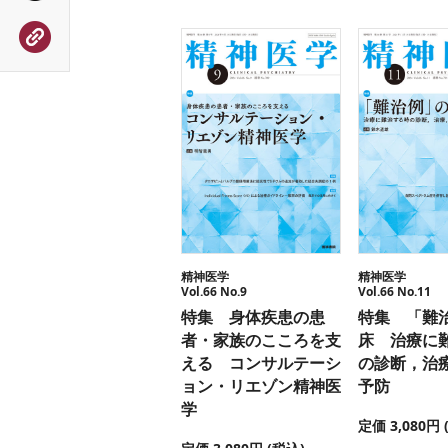
精神医学
精神医学
Vol.66 No.9
Vol.66 No.11
特集 身体疾患の患
特集 「難
者・家族のこころを支
床 治療に
える コンサルテーシ
の診断，治
ョン・リエゾン精神医
予防
学
定価 3,080円 