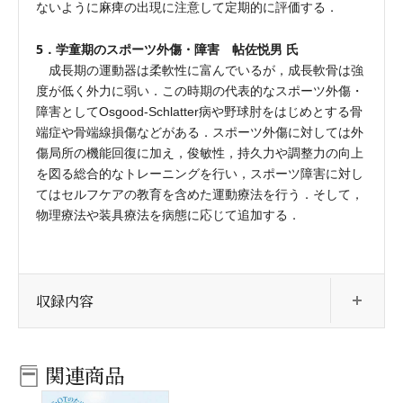
ないように麻痺の出現に注意して定期的に評価する．
5．学童期のスポーツ外傷・障害 帖佐悦男 氏
成長期の運動器は柔軟性に富んでいるが，成長軟骨は強
度が低く外力に弱い．この時期の代表的なスポーツ外傷・
障害としてOsgood-Schlatter病や野球肘をはじめとする骨
端症や骨端線損傷などがある．スポーツ外傷に対しては外
傷局所の機能回復に加え，俊敏性，持久力や調整力の向上
を図る総合的なトレーニングを行い，スポーツ障害に対し
てはセルフケアの教育を含めた運動療法を行う．そして，
物理療法や装具療法を病態に応じて追加する．
開
収録内容
関連商品