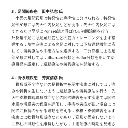
3．足関節疾患 田中弘志 氏
小児の足部変形は特発性と麻痺性に分けられる．特発性
足部変形には先天性内反足などがある．先天性内反足には
できるだけ早期にPonseti法と呼ばれる初期治療を行う．
外反扁平足には足趾屈筋などの筋力トレーニングをまず指
導する．脳性麻痺による尖足に対しては下肢運動機能に応
じて，装具療法や手術方法を選択する．二分脊椎による足
部変形に対しては，Sharrard分類とHoffer分類を用いて治
療目標を設定し，運動療法や装具療法を開始する．
4．骨系統疾患 芳賀信彦 氏
骨形成不全症などの易骨折性を示す疾患に対しては，痛
みや骨折を生じないように運動療法や装具療法を行う．先
天性脊椎骨端異形成症などの関節障害を示す疾患では関節
水腫や滑膜炎の程度を評価し，疼痛や炎症が強い場合には
関節に負荷のかかる運動を控える．脊椎・脊髄障害を示す
疾患には軟骨無形成症などがあり，変形が固定しないよう
に脊柱の可動性を維持しながら，手術治療の時期を見逃さ