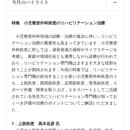
今月のハイライト
特集 小児整形外科疾患のリハビリテーション治療
小児整形外科領域の診断・治療の進歩に伴い，リハビリ
テーション治療の重要性も高まってきています．小児整形
外科疾患に対しては，成長発達の過程やライフステージを
考慮し，家庭や地域社会とも連携しながら診療が行われて
おり，リハビリテーション専門職はますます大きな役割を
担うことが期待されます．今回の特集では，リハビリテー
ション専門職が担当することが多い小児整形外科疾患のう
ち，上肢疾患，股関節疾患，足関節疾患，骨系統疾患，ス
ポーツ外傷・障害を取り上げ，エキスパートとしてご活躍
されている先生方にリハビリテーション専門職が知ってお
くべき評価や治療のポイントについてご解説いただきまし
た．
1．上肢疾患 高木岳彦 氏