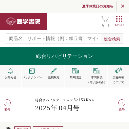
夏季休業日のお知らせ
医学書院
カート
総合リハビリテーション
お知らせ
バックナンバー
投稿規定
年間購読
年間購読
広告掲載
（電子版のみ）
について
総合リハビリテーション Vol.53 No.4
2025年 04月号
前号
次号