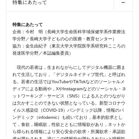
特集にあたって
特集にあたって
企画：今村 明（長崎大学生命医科学域保健学系作業療法
学分野／長崎大学子どもの心の医療・教育センター）
協力：金生由紀子（東京大学大学院医学系研究科こころの
発達医学分野／本誌編集委員）
現代の若者は，生まれながらにしてデジタル機器に囲ま
れて生活しており，「デジタルネイティブ世代」と呼ばれ
る。若者の生活ではYouTubeやTikTokなどのソーシャルメ
ディアによる動画や，XやInstagramなどのソーシャル・ネ
ットワーキング・サービス（SNS）による人とのつながり
は欠かすことのできない状態となっている。新型コロナウ
イルス感染症（COVID-19）パンデミック以降，情報のパ
ンデミック（infodemic）も続いており，基本的欲求とし
て，食欲，睡眠欲，性欲とともに情報欲があり，ネットか
ら得られる情報により安心安全の欲求・所属欲求・承認欲
求が満たされる。逆にこの情報欲が満たされないと情報飢