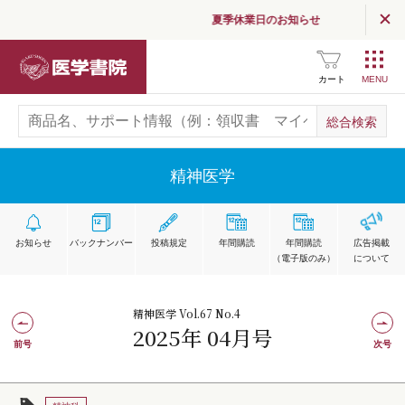
夏季休業日のお知らせ
医学書院
カート
精神医学
お知らせ
バックナンバー
投稿規定
年間購読
年間購読
広告掲載
（電子版のみ）
について
精神医学 Vol.67 No.4
2025年 04月号
前号
次号