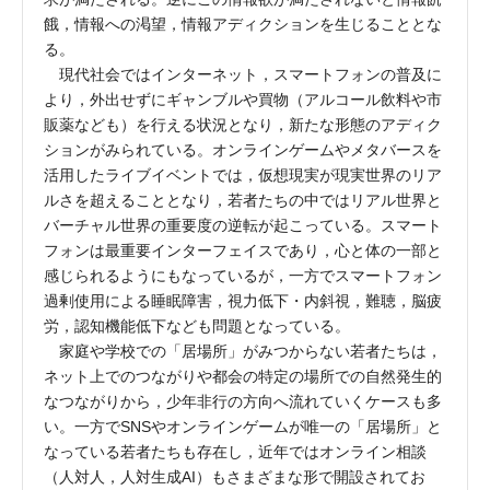
餓，情報への渇望，情報アディクションを生じることとな
る。
現代社会ではインターネット，スマートフォンの普及に
より，外出せずにギャンブルや買物（アルコール飲料や市
販薬なども）を行える状況となり，新たな形態のアディク
ションがみられている。オンラインゲームやメタバースを
活用したライブイベントでは，仮想現実が現実世界のリア
ルさを超えることとなり，若者たちの中ではリアル世界と
バーチャル世界の重要度の逆転が起こっている。スマート
フォンは最重要インターフェイスであり，心と体の一部と
感じられるようにもなっているが，一方でスマートフォン
過剰使用による睡眠障害，視力低下・内斜視，難聴，脳疲
労，認知機能低下なども問題となっている。
家庭や学校での「居場所」がみつからない若者たちは，
ネット上でのつながりや都会の特定の場所での自然発生的
なつながりから，少年非行の方向へ流れていくケースも多
い。一方でSNSやオンラインゲームが唯一の「居場所」と
なっている若者たちも存在し，近年ではオンライン相談
（人対人，人対生成AI）もさまざまな形で開設されてお