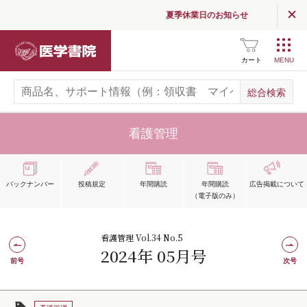
夏季休業日のお知らせ
医学書院
カート
看護管理
バックナンバー
投稿規定
年間購読
年間購読
広告掲載
について
（電子版のみ）
看護管理 Vol.34 No.5
2024年 05月号
前号
次号