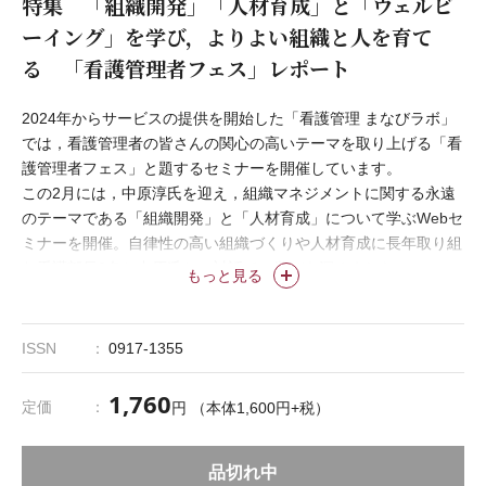
特集 「組織開発」「人材育成」と「ウェルビ
ーイング」を学び，よりよい組織と人を育て
る 「看護管理者フェス」レポート
2024年からサービスの提供を開始した「看護管理 まなびラボ」
では，看護管理者の皆さんの関心の高いテーマを取り上げる「看
護管理者フェス」と題するセミナーを開催しています。
この2月には，中原淳氏を迎え，組織マネジメントに関する永遠
のテーマである「組織開発」と「人材育成」について学ぶWebセ
ミナーを開催。自律性の高い組織づくりや人材育成に長年取り組
む看護部長2名と中原氏との対話で，学びを深めました。
もっと見る
2023年12月には，前野隆司氏を講師として，近年話題となって
いる「ウェルビーイング」をテーマにしたWebセミナーを開催
し，秋山美紀氏のファシリテートのもと，「ウェルビーイングと
ISSN
0917-1355
は何か」を読み解き，組織マネジメントに活用するために何がで
きるかを考察しました。
1,760
定価
円 （本体1,600円+税）
本特集では，その内容を誌面で再現し，共有します。
品切れ中