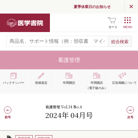
夏季休業日のお知らせ
医学書院
カート
看護管理
バックナンバー
投稿規定
年間購読
年間購読
広告掲載
について
（電子版のみ）
看護管理 Vol.34 No.4
2024年 04月号
前号
次号