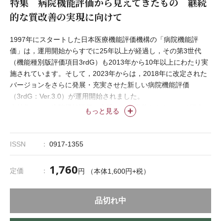
特集 病院機能評価から見えてきたもの 継続
的な質改善の実現に向けて
1997年にスタートした日本医療機能評価機構の「病院機能評
価」は，運用開始からすでに25年以上が経過し，その第3世代
（機能種別版評価項目3rdG）も2013年から10年以上にわたり実
施されています。そして，2023年からは，2018年に改定された
バージョンをさらに発展・充実させた新しい病院機能評価
（3rdG：Ver.3.0）が運用開始されました。
本特集では，病院機能評価の主旨やその意義をあらためて紹介
もっと見る
し，3rdG：Ver.3.0で改定された評価項目や評価方法について詳
しく解説します。評価者は何を見ているのか，評価の受審がどの
ように現状の客観的な把握や質改善のきっかけになり，継続的な
ISSN
0917-1355
改善や看護管理者としての学びにつながるのかを考察します。
1,760
定価
円 （本体1,600円+税）
品切れ中