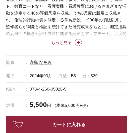
ド、教育ニードなど、看護実践・看護教育におけるさまざまな活
動を測定する40の評価尺度を収載。うち8尺度は新規に収載さ
れ、倫理的行動の質を測定する章も新設。1996年の初版以来、
監修者らが開発と検証を続けてきた研究成果をもとに、測定用具
の妥当性の概念や評価方法に関する記述もアップデート。尺度開
発の方法を具体的に学ぶ上でも最適の書。
もっと見る
監修
舟島 なをみ
発行
2024年03月
判型：
B5
頁：
520
ISBN
978-4-260-05026-5
5,500
定価
円 （本体5,000円+税）
カートに入れる