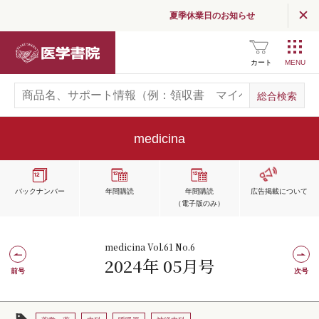
夏季休業日のお知らせ
医学書院
カート
medicina
バックナンバー
年間購読
年間購読
広告掲載
について
（電子版のみ）
medicina Vol.61 No.6
2024年 05月号
前号
次号