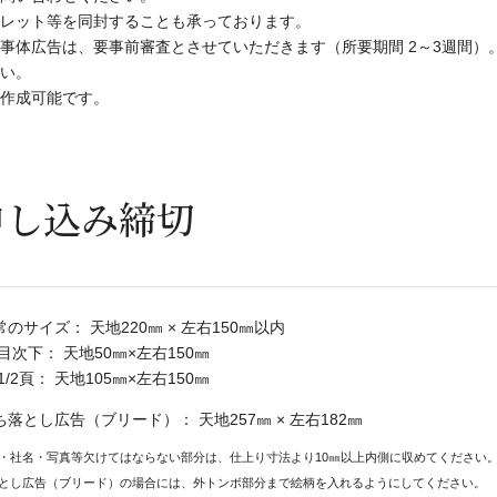
レット等を同封することも承っております。
事体広告は、要事前審査とさせていただきます（所要期間 2～3週間）
い。
作成可能です。
申し込み締切
常のサイズ： 天地220㎜ × 左右150㎜以内
目次下： 天地50㎜×左右150㎜
1/2頁： 天地105㎜×左右150㎜
ち落とし広告（ブリード）： 天地257㎜ × 左右182㎜
・社名・写真等欠けてはならない部分は、仕上り寸法より10㎜以上内側に収めてください
とし広告（ブリード）の場合には、外トンボ部分まで絵柄を入れるようにしてください。