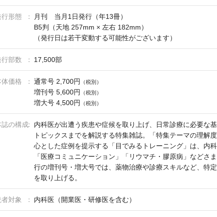
発行形態
月刊 当月1日発行（年13冊）
B5判（天地 257mm × 左右 182mm）
（発行日は若干変動する可能性がございます）
発行部数
17,500部
本体価格
通常号 2,700円
（税別）
増刊号 5,600円
（税別）
増大号 4,500円
（税別）
本誌の構成
内科医が出遭う疾患や症候を取り上げ、日常診療に必要な基
トピックスまでを解説する特集雑誌。「特集テーマの理解度
心とした症例を提示する「目でみるトレーニング」は、内科
「医療コミュニケーション」「リウマチ・膠原病」などさま
行の増刊号・増大号では、薬物治療や診療スキルなど、特定
を取り上げる。
読者対象
内科医（開業医・研修医を含む）