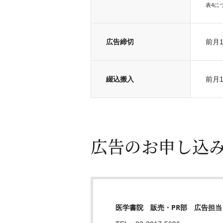
表4に
広告締切
前月
綴込搬入
前月1
広告のお申し込
医学書院 販売・PR部 広告担当