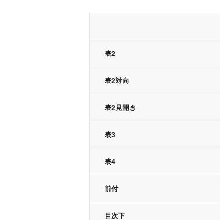
表2
表2対向
表2見開き
表3
表4
前付
目次下