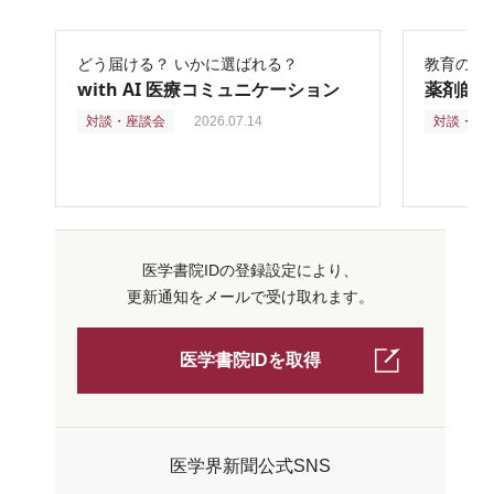
どう届ける？ いかに選ばれる？
教育の再
with AI 医療コミュニケーション
薬剤師
対談・座談会
2026.07.14
対談・座
医学書院IDの登録設定により、
更新通知をメールで受け取れます。
医学書院IDを取得
医学界新聞公式SNS