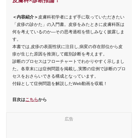
皮膚科×診断推論！
＜内容紹介＞
皮膚科初学者にまず手に取っていただきたい
「皮疹の診かた」の入門書。皮疹をみたときに皮膚科医は
何を考えているのか―その思考過程を惜しみなく披露しま
す。
本書では,皮疹の表面性状に注目し,病変の存在部位から皮
疹が生じた原因を推測して鑑別診断を考えます。
診断のプロセスはフローチャートでわかりやすく示しまし
た。各章末には症例問題を掲載し,実際の症例で診断のプロ
セスをおさらいできる構成となっています。
付録として症例問題を解説したWeb動画を収載！
目次は
こちら
から
広告