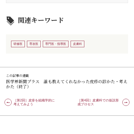
関連キーワード
研修医
専攻医
専門医・指導医
皮膚科
この記事の連載
医学界新聞プラス 誰も教えてくれなかった皮疹の診かた・考え
かた（終了）
［第2回］皮疹を組織学的に
［第4回］皮膚科での仮説形
考えてみよう
成プロセス