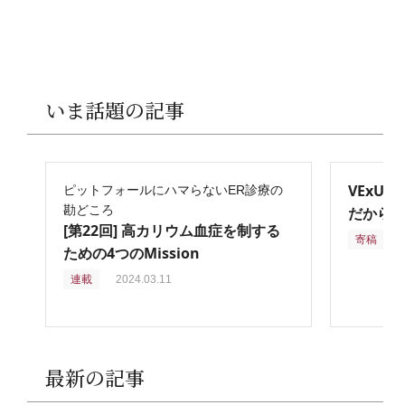
いま話題の記事
VExU
ピットフォールにハマらないER診療の
勘どころ
だからこ
[第22回] 高カリウム血症を制する
寄稿
2
ための4つのMission
連載
2024.03.11
最新の記事