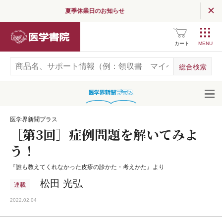
夏季休業日のお知らせ
医学書院
カート
開
医学界新聞プラス
［第3回］症例問題を解いてみよ
う！
『誰も教えてくれなかった皮疹の診かた・考えかた』より
松田 光弘
連載
2022.02.04