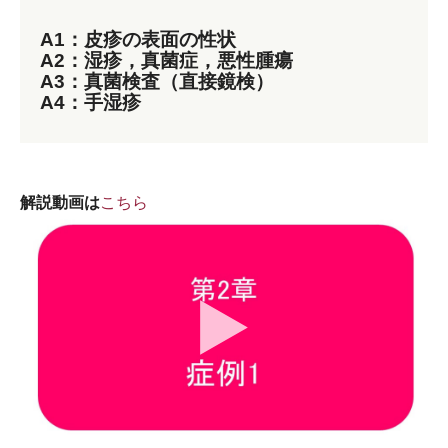
A1：皮疹の表面の性状
A2：湿疹，真菌症，悪性腫瘍
A3：真菌検査（直接鏡検）
A4：手湿疹
解説動画は
こちら