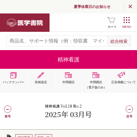
夏季休業日のお知らせ
医学書院
カート
精神看護
バックナンバー
投稿規定
年間購読
年間購読
広告掲載
について
（電子版のみ）
精神看護 Vol.28 No.2
2025年 03月号
前号
次号