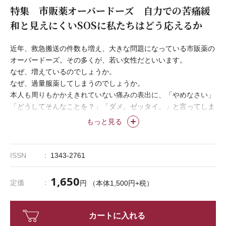
特集 市販薬オーバードーズ 自力での苦痛緩
和と見えにくいSOSに私たちはどう応えるか
近年、救急搬送の件数も増え、大きな問題になっている市販薬の
オーバードーズ。その多くが、若い女性だといいます。
なぜ、増えているのでしょうか。
なぜ、過量服薬してしまうのでしょうか。
本人も周りもかかえきれていない痛みの表出に、「やめなさい」
「どうしてそんなことを？」「ダメ。ゼッタイ。」と言ってしま
うこと──これは、せっかく出されたSOSを踏みつぶし、その人
もっと見る
をさらなる孤立へ追いやることになります。
私たち精神科支援職は、大人は、どう応えたらよいのでしょう
か。
ISSN
1343-2761
1,650
定価
円 （本体1,500円+税）
カートに入れる