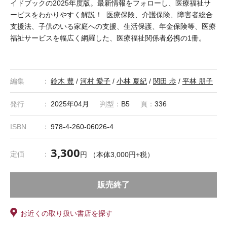
イドブックの2025年度版。最新情報をフォローし、医療福祉サ
ービスをわかりやすく解説！ 医療保険、介護保険、障害者総合
支援法、子供のいる家庭への支援、生活保護、年金保険等、医療
福祉サービスを幅広く網羅した、医療福祉関係者必携の1冊。
編集
鈴木 豊
/
河村 愛子
/
小林 夏紀
/
関田 歩
/
平林 朋子
発行
2025年04月
判型：
B5
頁：
336
ISBN
978-4-260-06026-4
3,300
定価
円 （本体3,000円+税）
販売終了
お近くの取り扱い書店を探す