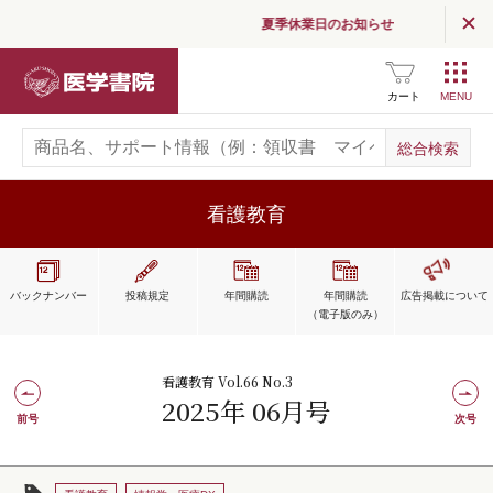
夏季休業日のお知らせ
医学書院
カート
看護教育
バックナンバー
投稿規定
年間購読
年間購読
広告掲載
について
（電子版のみ）
看護教育 Vol.66 No.3
2025年 06月号
前号
次号