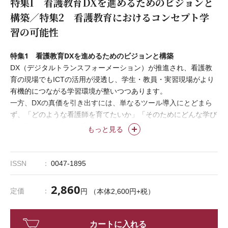
特集1 看護教育DXを進めるためのビジョンと
構築／特集2 看護教育におけるコンセプト学
習の可能性
特集1 看護教育DXを進めるためのビジョンと構築
DX（デジタルトランスフォーメーション）が推進され、看護教
育の現場でもICTの活用が浸透し、学生・教員・実習現場がより
有機的につながる学習環境が整いつつあります。
一方、DXの真価を引き出すには、単なるツール導入にとどまら
ず、「どのような看護師を育てたいか」「そのためにどんな学び
が必要か」といった教育の根幹に立ち返り、中心にいる学生1人1
もっと見る
人の成長を見つめる眼差しがより一層求められます。
本特集では、近年注目される記録電子化の実践事例や、DX時代
の看護教育におけるビジョン構築について紹介します。新たなテ
ISSN
0047-1895
クノロジーが学生の成長を支える確かな仕組みとなることを願
い、一歩踏み出すためのヒントをお届けします。
2,860
定価
円 （本体2,600円+税）
特集2 看護教育におけるコンセプト学習の可能性
コンセプト学習は、既習の知識のつながりとコンセプトの関連づ
カートに入れる