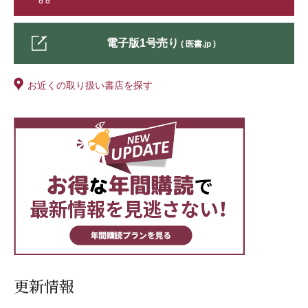
けに焦点を当てる学習方法です。現在、初等・中等教育でも徐々
に「コンセプト（概念）」に注目する動きがみられています。看
護教育の現状と課題が大きく変化し、特にカリキュラム・オーバ
電子版1号売り
( 医書.jp )
ーロードが問題となっている中、 コンセプト学習の導入は、新
たな解決の道筋といえるかもしれません。
今回は、教育学者としてコンセプト学習の研究に携わられてきた
お近くの取り扱い書店を探す
先生、また国内外の看護教育でコンセプト学習を実践されてきた
先生方に、現代におけるコンセプト学習の画期性について深掘っ
ていただきました。
新たな学習法を模索する先生方にとって、刺激、ヒントとなれば
幸いです。
更新情報