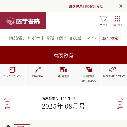
夏季休業日のお知らせ
医学書院
カート
看護教育
バックナンバー
投稿規定
年間購読
年間購読
広告掲載
について
（電子版のみ）
看護教育 Vol.66 No.4
2025年 08月号
前号
次号