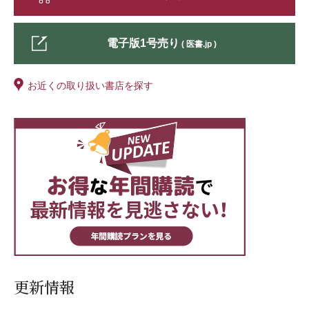
ぶ意義を、実践をご紹介しつつ探求します。学生が「地域・在
宅」の視点を、身をもって学ぶためにはどうすればよいのか。そ
の選択肢として、なぜへき地・離島なのか。そこで何を学べるの
電子版1号売り
( 医書.jp )
か──これからの教育を考える上で、先生方のヒントとなれば幸
いです。
お近くの取り扱い書店を探す
特集2 地域医療の未来をつなぐ サテライト教室の役割と実践
地域にある看護学校の定員充足率の低下、また、地域で従事する
看護師不足の解消のため、今、その地域に住む人々を対象とした
看護学校サテライト教室の取り組みが始まりつつあります。サテ
ライト教室に入学した学生は、講義はオンライン、実習などは地
元の医療機関で実施することになり、自らが住む地域を離れる必
要がありません。
本特集では、地域で働く看護師の育成と定着を目指し、看護学校
サテライト教室の設立に向けて先駆けとなった2校の取り組みを
紹介します。開設に向けた学校側の準備や行政・医療機関との連
携、また、実際の運営の様子などについてご紹介いただきまし
更新情報
た。