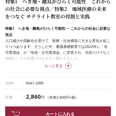
特集1 へき地・離島がひらく可能性 これから
の社会に必要な視点／特集2 地域医療の未来
をつなぐ サテライト教室の役割と実践
特集1 へき地・離島がひらく可能性──これからの社会に必要な
視点
人口減少や高齢化を受けて、医療・社会構造に大きな変化が起こ
りつつあります。そうした中、看護基礎教育では2022年に「在
宅看護論」が「地域・在宅看護論」に変更され、内容だけでなく
領域としての位置づけも大きく変わりました。
これからの看護師は地域包括ケアの視点をより一層養う必要があ
もっと見る
り、「生活者」としての対象に触れ、地域ならではの医療の形を
学ぶ機会の選択肢として、へき地・離島、また、診療所で学ぶ取
り組みがあります。加えて、グローバルな視点からローカルな健
ISSN
0047-1895
康問題や地域社会における課題を発見・解決し、また、その取り
組みや方法をグローバルに発信することで世界と通じる「グロー
2,860
定価
円 （本体2,600円+税）
カル（glocal）」という考えもあり、へき地や離島、診療所での
学びは、新たな可能性を秘めていると考えます。
そこで本特集では、学生がへき地や離島、また地域の診療所で学
カートに入れる