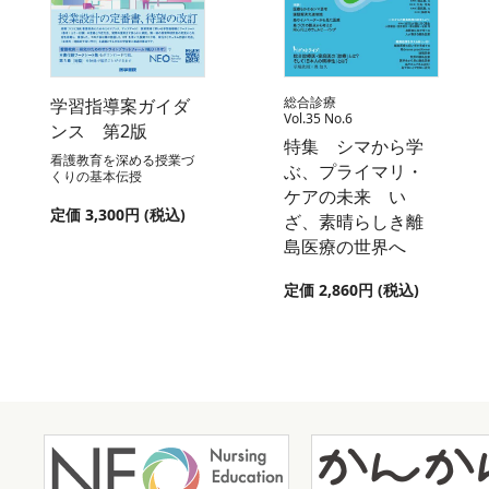
総合診療
学習指導案ガイダ
Vol.35 No.6
ンス 第2版
特集 シマから学
看護教育を深める授業づ
ぶ、プライマリ・
くりの基本伝授
ケアの未来 い
定価 3,300円 (税込)
ざ、素晴らしき離
島医療の世界へ
定価 2,860円 (税込)