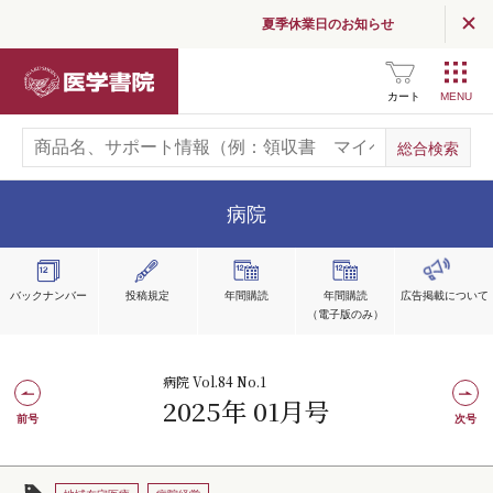
夏季休業日のお知らせ
医学書院
カート
病院
バックナンバー
投稿規定
年間購読
年間購読
広告掲載
について
（電子版のみ）
病院 Vol.84 No.1
2025年 01月号
前号
次号