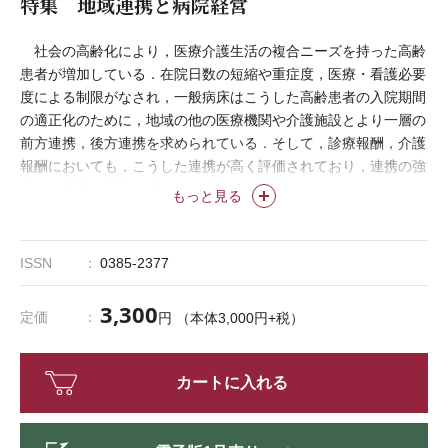
特集 地域連携と病院経営
社会の高齢化により，医療介護生活の複合ニーズを持った高齢
患者が増加している．在院日数の短縮や重症度，医療・看護必要
度による制限がなされ，一般病床はこうした高齢患者の入院期間
の適正化のために，地域の他の医療機関や介護施設とより一層の
前方連携，後方連携を求められている．そして，診療報酬，介護
報酬においても，こうした連携が高く評価されており，連携の強
化は，病院の経営に直結する．
もっと見る
そこで本特集では，連携に関する施策の動向を解説し，連携に
積極的に取り組んでいる地域および施設の事例について紹介す
る．
ISSN
0385-2377
3,300
定価
円 （本体3,000円+税）
カートに入れる