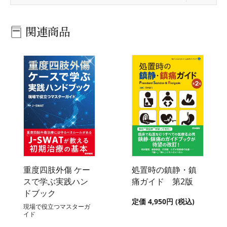
関連商品
重度四肢外傷 ケー
処置時の鎮静・鎮
スで学ぶ実践ハン
痛ガイド 第2版
ドブック
定価 4,950円 (税込)
現場で役立つマスターガ
イド