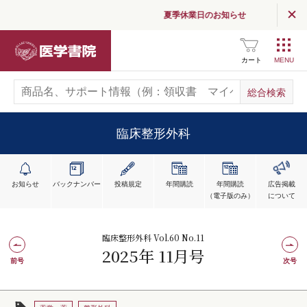
夏季休業日のお知らせ
医学書院
カート
臨床整形外科
お知らせ
バックナンバー
投稿規定
年間購読
年間購読
広告掲載
（電子版のみ）
について
臨床整形外科 Vol.60 No.11
2025年 11月号
前号
次号