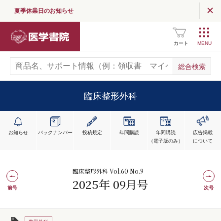
夏季休業日のお知らせ
医学書院
カート
臨床整形外科
お知らせ
バックナンバー
投稿規定
年間購読
年間購読
広告掲載
（電子版のみ）
について
臨床整形外科 Vol.60 No.9
2025年 09月号
前号
次号