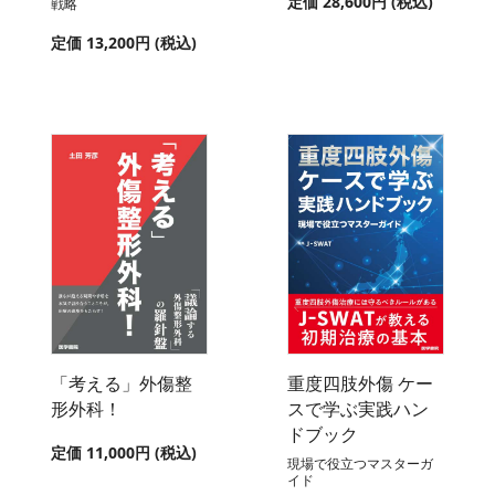
定価 28,600円 (税込)
戦略
定価 13,200円 (税込)
「考える」外傷整
重度四肢外傷 ケー
形外科！
スで学ぶ実践ハン
ドブック
定価 11,000円 (税込)
現場で役立つマスターガ
イド