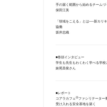
手の届く範囲から始めるチームづ
保田江美
「領域をこえる」とは──新カリ
協働
坂井志織
■巻頭インタビュー
学生も先生もわくわく学べる学校
妹尾昌俊さん
■レポート
Ⓡ
コアラカフェ
ファシリテーター
受け入れる安全基地を築く