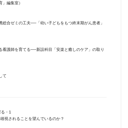
育」編集室）
携総合ゼミの工夫──「幼い子どもをもつ終末期がん患者」
る看護師を育てる──新設科目「安楽と癒しのケア」の取り
して
る・1
英雄視されることを望んでいるのか？