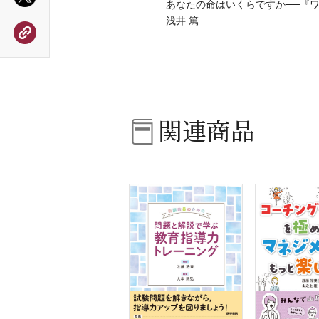
あなたの命はいくらですか──『ワ
浅井 篤
関連商品