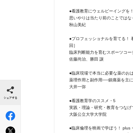
●看護教育にウェルビーイングを！
思いやりは当たり前のことではな
秋山美紀
●プロフェッショナルを育てる！
回］
臨床判断能力を育むスポーツコー
佐藤尚治、勝田 譲
●臨床現場で本当に必要な薬のお
薬理作用と副作用──鎮痛薬を主
シェアする
大井一弥
●看護教育学のススメ・5
実践・理論・研究・教育をつなげ
大阪公立大学大学院
●臨床倫理を映画で学ぼう！ plus・