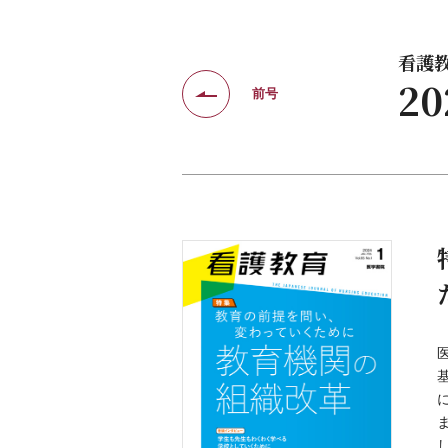
看護教育
2
前号