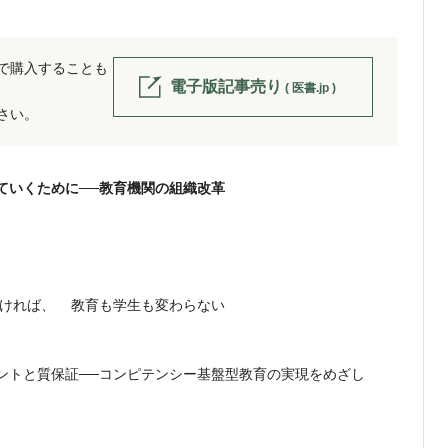
位で購入することも
電子版記事売り
( 医書.jp )
ださい。
ていくために──教育機関の組織改革
なければ、 教育も学生も変わらない
ントと質保証──コンピテンシー基盤型教育の実現をめざし