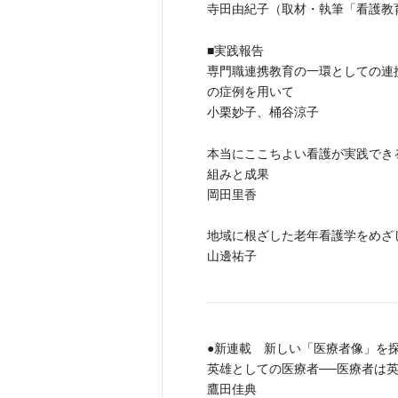
寺田由紀子（取材・執筆「看護教
■実践報告
専門職連携教育の一環としての連
の症例を用いて
小栗妙子、桶谷涼子
本当にここちよい看護が実践でき
組みと成果
岡田里香
地域に根ざした老年看護学をめざ
山邊祐子
●新連載 新しい「医療者像」を探
英雄としての医療者──医療者は
鷹田佳典