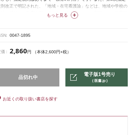
規則改正で明記された、「地域・在宅看護論」などは、地域や学校の
特性を反映した教育内容が求められています。この実現には、教育機
もっと見る
関・教員が自律的に教育のあり方をとらえ直し、組織づくりを行う必
要があります。そのためには、教員には、これまで以上にリーダーシ
ップも求められていくでしょう。
SSN
0047-1895
本特集では看護教育機関に変革が求められている現在において、変革
のための道筋、教員に求められるリーダーシップをご紹介するととも
2,860
定価
円 （本体2,600円+税）
に、よりよい教育を実現したいと願う、すべての教員への応援となる
ことをめざします。
電子版1号売り
品切れ中
( 医書.jp )
お近くの取り扱い書店を探す