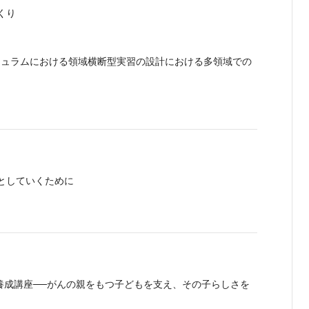
くり
キュラムにおける領域横断型実習の設計における多領域での
としていくために
養成講座──がんの親をもつ子どもを支え、その子らしさを