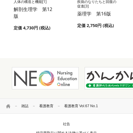
人体の構造と機能[1]
疾病のなりたちと回復の
促進[3]
解剖生理学 第12
薬理学 第16版
版
定価 2,750円 (税込)
定価 4,730円 (税込)
HOME
雑誌
看護教育
看護教育 Vol.67 No.1
社告