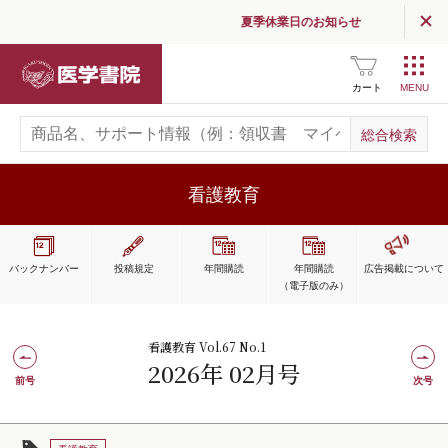
夏季休業日のお知らせ
医学書院
カート
看護教育
バックナンバー
投稿規定
年間購読
年間購読
広告掲載
について
（電子版のみ）
看護教育 Vol.67 No.1
2026年 02月号
前号
次号