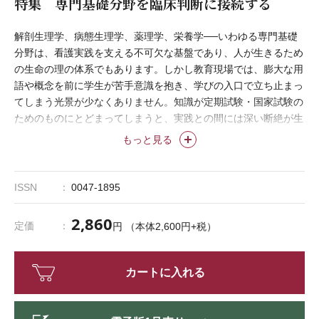
特集 専門基礎分野を臨床判断に接続する
解剖生理学、病態生理学、薬理学、栄養学──いわゆる専門基礎
分野は、看護実践を支える不可欠な基盤であり、人が生きるため
の生命の理の体系でもあります。しかし教育現場では、膨大な用
語や概念を前に学生が苦手意識を抱き、学びの入口で立ち止まっ
てしまう光景が少なくありません。知識が定期試験・国家試験の
ためのものにとどまってしまうと、実践との間には深い断絶が生
じます。
もっと見る
この断絶を埋めるヒントは、知識を「自分ごと」にすることで
す。自身の体の中で起きている不思議に驚き、生命の仕組みを実
感することは、学習へのスイッチを入れる契機となり得ます。さ
ISSN
0047-1895
らに、臨床経験を持つ看護教員だからこそ伝えられる看護の文脈
が、無機質であった暗記対象を、学生の「誰かを守りたい」とい
2,860
定価
円 （本体2,600円+税）
う願いを支える思考の源泉へと変えていきます。
専門基礎分野は、患者を理解し、臨床判断を支える基盤であり、
多職種と協働するための共通言語でもあります。本特集が、専門
カートに入れる
基礎分野を看護師視点であらためて見つめ直し、再構築する一助
となれば幸いです。