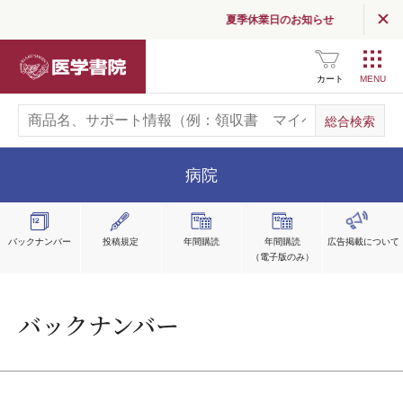
夏季休業日のお知らせ
医学書院
カート
病院
バックナンバー
投稿規定
年間購読
年間購読
広告掲載
について
（電子版のみ）
バックナンバー