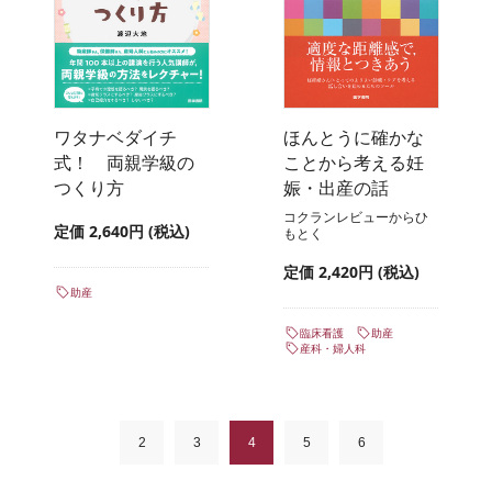
ワタナベダイチ
ほんとうに確かな
式！ 両親学級の
ことから考える妊
つくり方
娠・出産の話
コクランレビューからひ
定価 2,640円 (税込)
もとく
定価 2,420円 (税込)
助産
臨床看護
助産
産科・婦人科
2
3
4
5
6