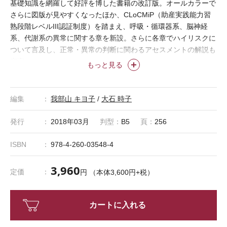
基礎知識を網羅して好評を博した書籍の改訂版。オールカラーで
さらに図版が見やすくなったほか、CLoCMiP（助産実践能力習
熟段階レベルIII認証制度）を踏まえ、呼吸・循環器系、脳神経
系、代謝系の異常に関する章を新設。さらに各章でハイリスクに
ついて言及し、正常・異常の判断に関わるアセスメントの解説も
充実させた。
もっと見る
編集
我部山 キヨ子
/
大石 時子
発行
2018年03月
判型：
B5
頁：
256
ISBN
978-4-260-03548-4
3,960
定価
円 （本体3,600円+税）
カートに入れる