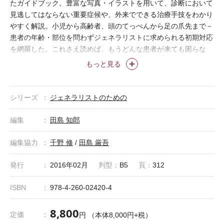
たガイドブック。豊富な写真・イラストを用いて、診断において
見逃してはならない重要症候や、外来でできる治療手技をわかり
やすく解説。小児から高齢者、頭のてっぺんから足の爪先まで－
患者の年齢・部位を問わずジェネラリストに求められる初期対応
を網羅した。これさえ読めば、もうどんな患者が来ても困らな
い！
もっと見る
シリーズ
ジェネラリストのための
編集
田島 知郎
編集協力
千野 修
/
田島 厳吾
発行
2016年02月
判型：
B5
頁：
312
ISBN
978-4-260-02420-4
8,800
定価
円 （本体8,000円+税）